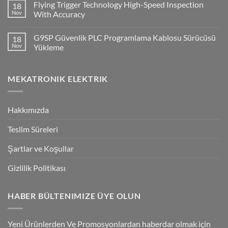
Flying Trigger Technology High-Speed Inspection
18
on
Haberleşmesi
Q2A
Nov
With Accuracy
Ve
Q2V
No
Invertorlerde
Comments
G9SP Güvenlik PLC Programlama Kablosu Sürücüsü
18
NPN/PNP
on
Giriş
Flying
Nov
Yükleme
Bağlantılar
Trigger
Technology
No
High-
Comments
Speed
on
MEKATRONIK ELEKTRIK
Inspection
G9SP
With
Güvenlik
Accuracy
PLC
Programlama
Kablosu
Hakkımızda
Sürücüsü
Yükleme
Teslim Süreleri
Şartlar ve Koşullar
Gizlilik Politikası
HABER BÜLTENIMIZE ÜYE OLUN
Yeni Ürünlerden Ve Promosyonlardan haberdar olmak için