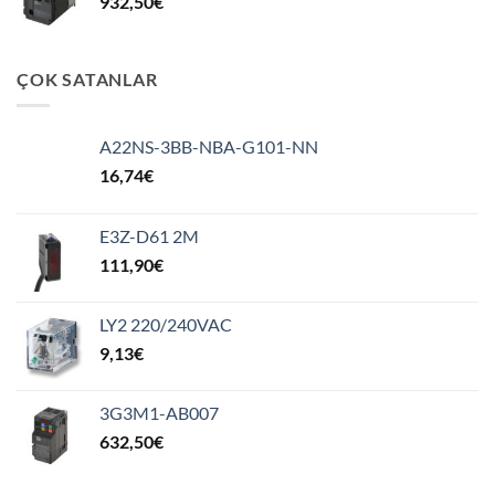
932,50
€
ÇOK SATANLAR
A22NS-3BB-NBA-G101-NN
16,74
€
E3Z-D61 2M
111,90
€
LY2 220/240VAC
9,13
€
3G3M1-AB007
632,50
€