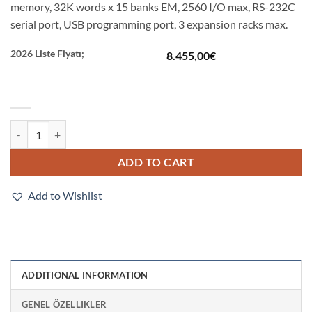
memory, 32K words x 15 banks EM, 2560 I/O max, RS-232C
serial port, USB programming port, 3 expansion racks max.
2026 Liste Fiyatı;
8.455,00
€
CJ2H-CPU67 quantity
ADD TO CART
Add to Wishlist
ADDITIONAL INFORMATION
GENEL ÖZELLIKLER