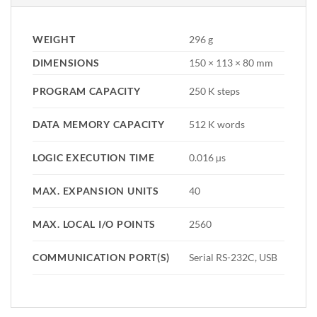
WEIGHT
296 g
DIMENSIONS
150 × 113 × 80 mm
PROGRAM CAPACITY
250 K steps
DATA MEMORY CAPACITY
512 K words
LOGIC EXECUTION TIME
0.016 µs
MAX. EXPANSION UNITS
40
MAX. LOCAL I/O POINTS
2560
COMMUNICATION PORT(S)
Serial RS-232C, USB