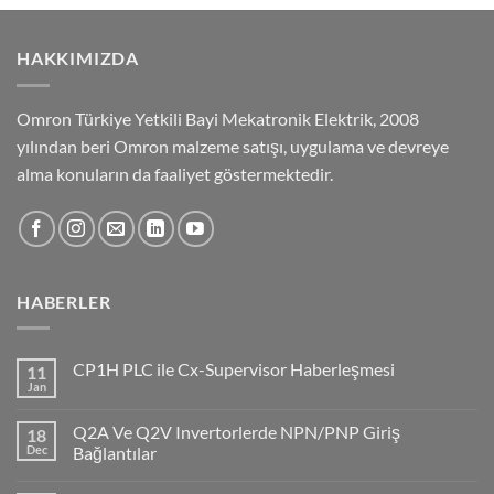
HAKKIMIZDA
Omron Türkiye Yetkili Bayi Mekatronik Elektrik, 2008
yılından beri Omron malzeme satışı, uygulama ve devreye
alma konuların da faaliyet göstermektedir.
HABERLER
CP1H PLC ile Cx-Supervisor Haberleşmesi
11
Jan
No
Comments
on
Q2A Ve Q2V Invertorlerde NPN/PNP Giriş
18
CP1H
PLC
Dec
Bağlantılar
ile
No
Cx-
Comments
Supervisor