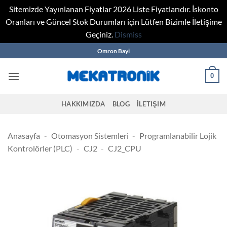
Sitemizde Yayınlanan Fiyatlar 2026 Liste Fiyatlarıdır. İskonto
Oranları ve Güncel Stok Durumları için Lütfen Bizimle İletişime
Geçiniz.
Dismiss
Skip
Omron Bayi
to
content
0
HAKKIMIZDA
BLOG
İLETIŞIM
Anasayfa
-
Otomasyon Sistemleri
-
Programlanabilir Lojik
Kontrolörler (PLC)
-
CJ2
-
CJ2_CPU