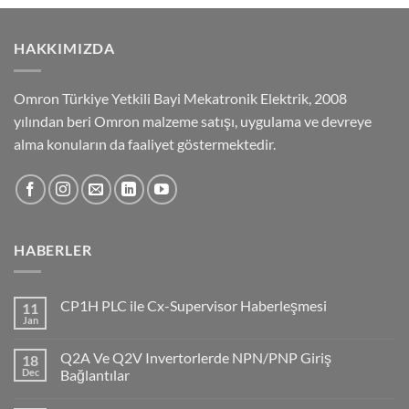
HAKKIMIZDA
Omron Türkiye Yetkili Bayi Mekatronik Elektrik, 2008
yılından beri Omron malzeme satışı, uygulama ve devreye
alma konuların da faaliyet göstermektedir.
HABERLER
CP1H PLC ile Cx-Supervisor Haberleşmesi
11
Jan
No
Comments
on
Q2A Ve Q2V Invertorlerde NPN/PNP Giriş
18
CP1H
PLC
Dec
Bağlantılar
ile
No
Cx-
Comments
Supervisor