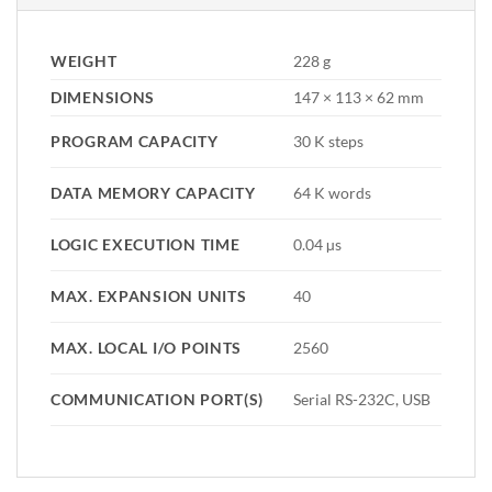
WEIGHT
228 g
DIMENSIONS
147 × 113 × 62 mm
PROGRAM CAPACITY
30 K steps
DATA MEMORY CAPACITY
64 K words
LOGIC EXECUTION TIME
0.04 µs
MAX. EXPANSION UNITS
40
MAX. LOCAL I/O POINTS
2560
COMMUNICATION PORT(S)
Serial RS-232C, USB