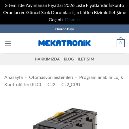
Sitemizde Yayınlanan Fiyatlar 2026 Liste Fiyatlarıdır. İskonto
Oranları ve Güncel Stok Durumları için Lütfen Bizimle İletişime
Geçiniz.
Dismiss
Skip
Omron Bayi
to
content
0
HAKKIMIZDA
BLOG
İLETIŞIM
Anasayfa
-
Otomasyon Sistemleri
-
Programlanabilir Lojik
Kontrolörler (PLC)
-
CJ2
-
CJ2_CPU