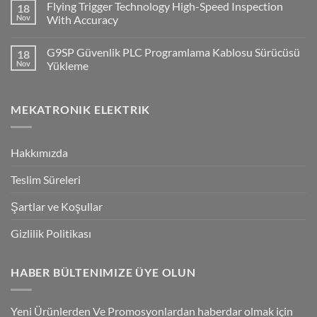
Flying Trigger Technology High-Speed Inspection
18
on
Haberleşmesi
Q2A
Nov
With Accuracy
Ve
Q2V
No
Invertorlerde
Comments
G9SP Güvenlik PLC Programlama Kablosu Sürücüsü
18
NPN/PNP
on
Giriş
Flying
Nov
Yükleme
Bağlantılar
Trigger
Technology
No
High-
Comments
Speed
on
MEKATRONIK ELEKTRIK
Inspection
G9SP
With
Güvenlik
Accuracy
PLC
Programlama
Kablosu
Hakkımızda
Sürücüsü
Yükleme
Teslim Süreleri
Şartlar ve Koşullar
Gizlilik Politikası
HABER BÜLTENIMIZE ÜYE OLUN
Yeni Ürünlerden Ve Promosyonlardan haberdar olmak için