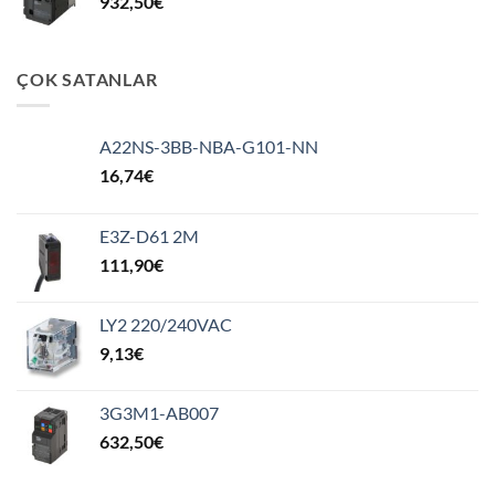
932,50
€
ÇOK SATANLAR
A22NS-3BB-NBA-G101-NN
16,74
€
E3Z-D61 2M
111,90
€
LY2 220/240VAC
9,13
€
3G3M1-AB007
632,50
€