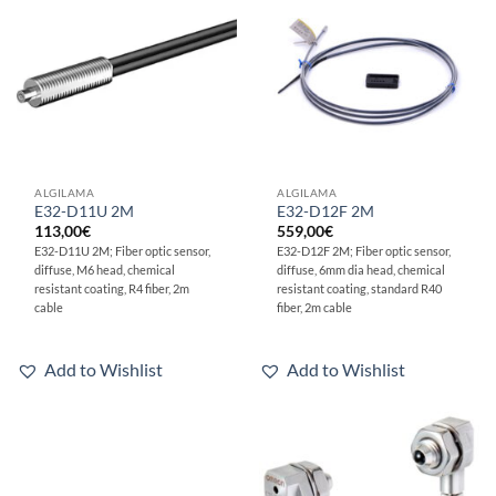
ALGILAMA
ALGILAMA
E32-D11U 2M
E32-D12F 2M
113,00
€
559,00
€
E32-D11U 2M; Fiber optic sensor,
E32-D12F 2M; Fiber optic sensor,
diffuse, M6 head, chemical
diffuse, 6mm dia head, chemical
resistant coating, R4 fiber, 2m
resistant coating, standard R40
cable
fiber, 2m cable
Add to Wishlist
Add to Wishlist