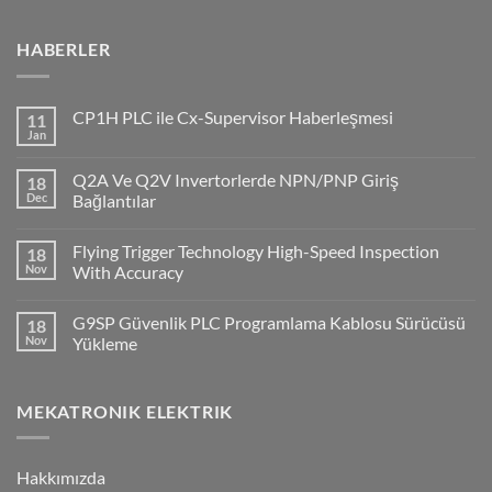
HABERLER
CP1H PLC ile Cx-Supervisor Haberleşmesi
11
Jan
No
Comments
on
Q2A Ve Q2V Invertorlerde NPN/PNP Giriş
18
CP1H
PLC
Dec
Bağlantılar
ile
No
Cx-
Comments
Supervisor
Flying Trigger Technology High-Speed Inspection
18
on
Haberleşmesi
Q2A
Nov
With Accuracy
Ve
Q2V
No
Invertorlerde
Comments
G9SP Güvenlik PLC Programlama Kablosu Sürücüsü
18
NPN/PNP
on
Giriş
Flying
Nov
Yükleme
Bağlantılar
Trigger
Technology
No
High-
Comments
Speed
on
MEKATRONIK ELEKTRIK
Inspection
G9SP
With
Güvenlik
Accuracy
PLC
Programlama
Kablosu
Hakkımızda
Sürücüsü