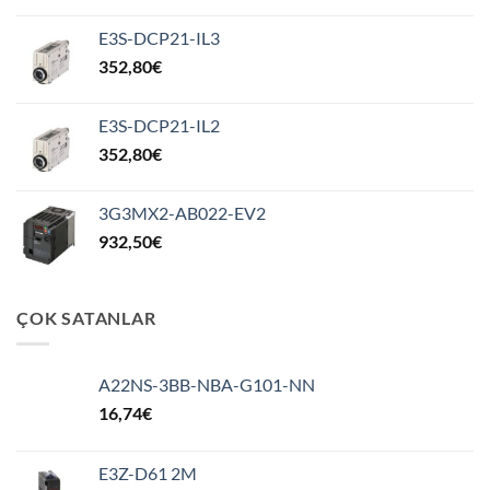
E3S-DCP21-IL3
352,80
€
E3S-DCP21-IL2
352,80
€
3G3MX2-AB022-EV2
932,50
€
ÇOK SATANLAR
A22NS-3BB-NBA-G101-NN
16,74
€
E3Z-D61 2M