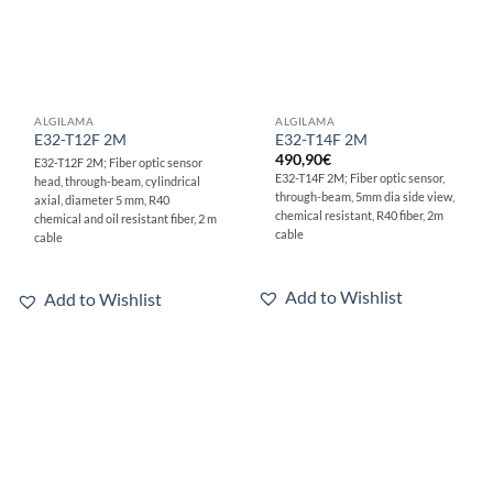
ALGILAMA
ALGILAMA
E32-T12F 2M
E32-T14F 2M
490,90
€
E32-T12F 2M; Fiber optic sensor
E32-T14F 2M; Fiber optic sensor,
head, through-beam, cylindrical
through-beam, 5mm dia side view,
axial, diameter 5 mm, R40
chemical resistant, R40 fiber, 2m
chemical and oil resistant fiber, 2 m
cable
cable
Add to Wishlist
Add to Wishlist