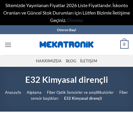
Sitemizde Yayınlanan Fiyatlar 2026 Liste Fiyatlarıdır. İskonto
Oranları ve Güncel Stok Durumları için Lütfen Bizimle İletişime
Geçiniz.
Dismiss
Skip
Omron Bayi
to
content
0
HAKKIMIZDA
BLOG
İLETIŞIM
E32 Kimyasal dirençli
Anasayfa
-
Algılama
-
Fiber Optik Sensörler ve amplifikatörler
-
Fiber
sensör başlıkları
-
E32 Kimyasal dirençli