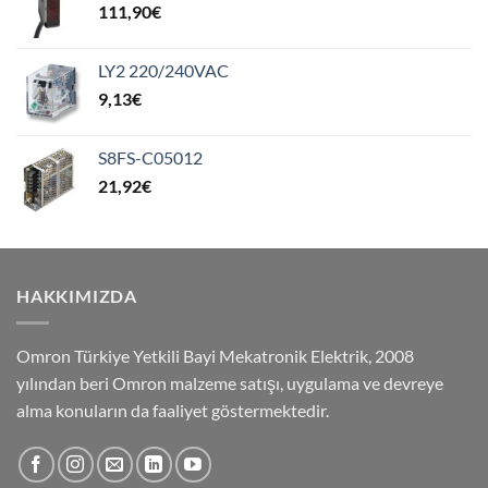
111,90
€
LY2 220/240VAC
9,13
€
S8FS-C05012
21,92
€
HAKKIMIZDA
Omron Türkiye Yetkili Bayi Mekatronik Elektrik, 2008
yılından beri Omron malzeme satışı, uygulama ve devreye
alma konuların da faaliyet göstermektedir.