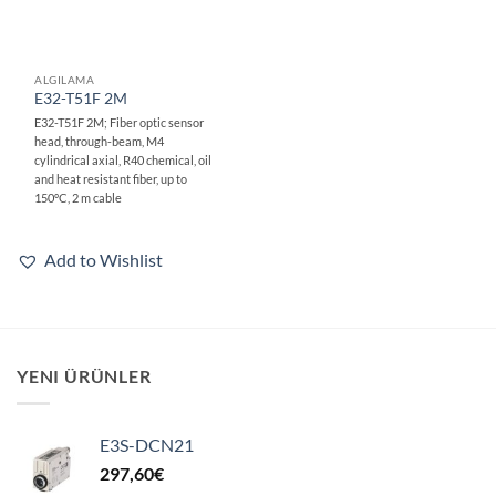
ALGILAMA
E32-T51F 2M
E32-T51F 2M; Fiber optic sensor
head, through-beam, M4
cylindrical axial, R40 chemical, oil
and heat resistant fiber, up to
150ºC, 2 m cable
Add to Wishlist
YENI ÜRÜNLER
E3S-DCN21
297,60
€