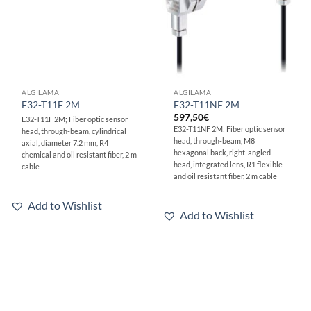
ALGILAMA
ALGILAMA
E32-T11F 2M
E32-T11NF 2M
597,50
€
E32-T11F 2M; Fiber optic sensor
E32-T11NF 2M; Fiber optic sensor
head, through-beam, cylindrical
head, through-beam, M8
axial, diameter 7.2 mm, R4
hexagonal back, right-angled
chemical and oil resistant fiber, 2 m
head, integrated lens, R1 flexible
cable
and oil resistant fiber, 2 m cable
Add to Wishlist
Add to Wishlist