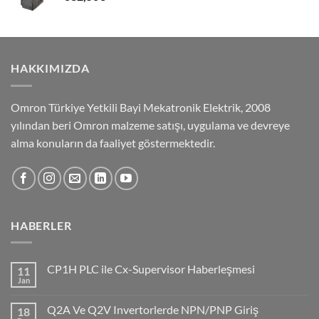
HAKKIMIZDA
Omron Türkiye Yetkili Bayi Mekatronik Elektrik, 2008
yılından beri Omron malzeme satışı, uygulama ve devreye
alma konuların da faaliyet göstermektedir.
HABERLER
CP1H PLC ile Cx-Supervisor Haberleşmesi
11
Jan
No
Comments
on
Q2A Ve Q2V Invertorlerde NPN/PNP Giriş
18
CP1H