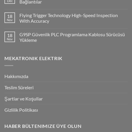
PLC
Dec
Bağlantılar
ile
No
Cx-
Comments
Supervisor
Flying Trigger Technology High-Speed Inspection
18
on
Haberleşmesi
Q2A
Nov
With Accuracy
Ve
Q2V
No
Invertorlerde
Comments
G9SP Güvenlik PLC Programlama Kablosu Sürücüsü
18
NPN/PNP
on
Giriş
Flying
Nov
Yükleme
Bağlantılar
Trigger
Technology
No
High-
Comments
Speed
on
MEKATRONIK ELEKTRIK
Inspection
G9SP
With
Güvenlik
Accuracy
PLC
Programlama
Kablosu
Hakkımızda
Sürücüsü
Yükleme
Teslim Süreleri
Şartlar ve Koşullar
Gizlilik Politikası
HABER BÜLTENIMIZE ÜYE OLUN