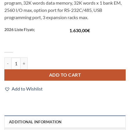
program, 32K words data memory, 32K words x 1 bank EM,
2560 I/O max, option port for RS-232C/485, USB
programming port, 3 expansion racks max.
2026 Liste Fiyatı;
1.630,00
€
CJ2M-CPU31 quantity
ADD TO CART
Add to Wishlist
ADDITIONAL INFORMATION