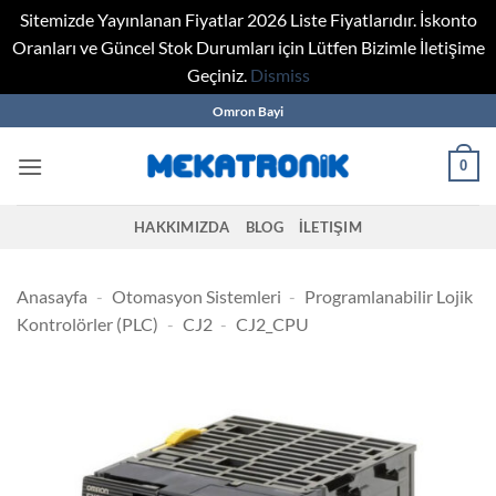
Sitemizde Yayınlanan Fiyatlar 2026 Liste Fiyatlarıdır. İskonto
Oranları ve Güncel Stok Durumları için Lütfen Bizimle İletişime
Geçiniz.
Dismiss
Skip
Omron Bayi
to
content
0
HAKKIMIZDA
BLOG
İLETIŞIM
Anasayfa
-
Otomasyon Sistemleri
-
Programlanabilir Lojik
Kontrolörler (PLC)
-
CJ2
-
CJ2_CPU