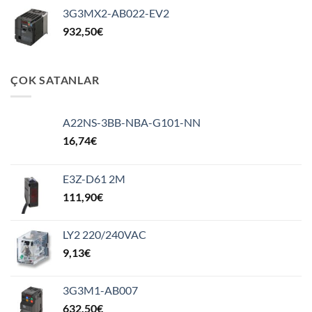
3G3MX2-AB022-EV2
932,50
€
ÇOK SATANLAR
A22NS-3BB-NBA-G101-NN
16,74
€
E3Z-D61 2M
111,90
€
LY2 220/240VAC
9,13
€
3G3M1-AB007
632,50
€