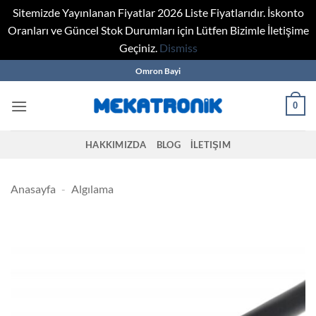
Sitemizde Yayınlanan Fiyatlar 2026 Liste Fiyatlarıdır. İskonto
Oranları ve Güncel Stok Durumları için Lütfen Bizimle İletişime
Geçiniz.
Dismiss
Skip
Omron Bayi
to
content
0
HAKKIMIZDA
BLOG
İLETIŞIM
Anasayfa
-
Algılama