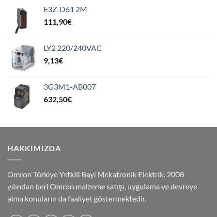
E3Z-D61 2M
111,90
€
LY2 220/240VAC
9,13
€
3G3M1-AB007
632,50
€
HAKKIMIZDA
Omron Türkiye Yetkili Bayi Mekatronik Elektrik, 2008
yılından beri Omron malzeme satışı, uygulama ve devreye
alma konuların da faaliyet göstermektedir.