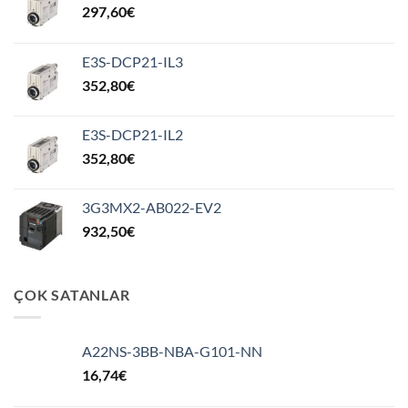
297,60
€
E3S-DCP21-IL3
352,80
€
E3S-DCP21-IL2
352,80
€
3G3MX2-AB022-EV2
932,50
€
ÇOK SATANLAR
A22NS-3BB-NBA-G101-NN
16,74
€