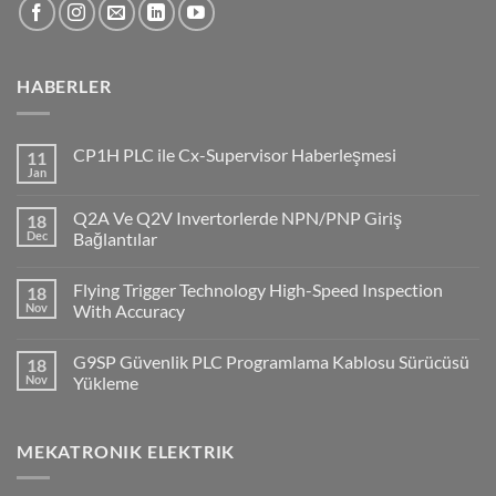
HABERLER
CP1H PLC ile Cx-Supervisor Haberleşmesi
11
Jan
No
Comments
on
Q2A Ve Q2V Invertorlerde NPN/PNP Giriş
18
CP1H
PLC
Dec
Bağlantılar
ile
No
Cx-
Comments
Supervisor
Flying Trigger Technology High-Speed Inspection
18
on
Haberleşmesi
Q2A
Nov
With Accuracy
Ve
Q2V
No
Invertorlerde
Comments
G9SP Güvenlik PLC Programlama Kablosu Sürücüsü
18
NPN/PNP
on
Giriş
Flying
Nov
Yükleme
Bağlantılar
Trigger
Technology
No
High-
Comments
Speed
on
MEKATRONIK ELEKTRIK
Inspection
G9SP
With
Güvenlik
Accuracy
PLC
Programlama