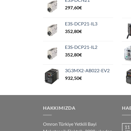
297,60
€
E3S-DCP21-IL3
352,80
€
E3S-DCP21-IL2
352,80
€
3G3MX2-AB022-EV2
932,50
€
HAKKIMIZDA
HA
Omron Türkiye Yetkili Bayi
11
Jan