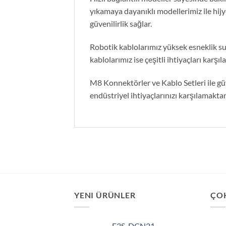
yıkamaya dayanıklı modellerimiz ile hij
güvenilirlik sağlar.
Robotik kablolarımız yüksek esneklik sun
kablolarımız ise çeşitli ihtiyaçları karşı
M8 Konnektörler ve Kablo Setleri ile gü
endüstriyel ihtiyaçlarınızı karşılamakta
YENI ÜRÜNLER
ÇO
E3S-DCN21