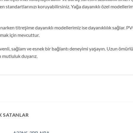
yen standartlarınızı koruyabilirsiniz. Yağa dayanıklı özel modeller
arken titreşime dayanıklı modellerimiz ise dayanıklılık sağlar. PVC
lamak için mevcuttur.
venli, sağlam ve esnek bir bağlantı deneyimi yaşayın. Uzun ömürl
n mutluluk duyarız.
K SATANLAR
A22NS-3BB-NBA-