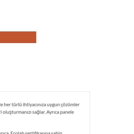
le her türlü ihtiyacınıza uygun çözümler
ri oluşturmanızı sağlar. Ayrıca panele
yrıca, Ecolab sertifikasına sahip