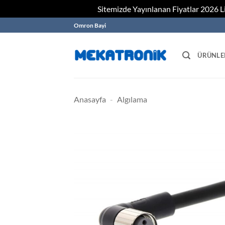
Sitemizde Yayınlanan Fiyatlar 2026 Lis
Skip
Omron Bayi
to
content
ÜRÜNLE
Anasayfa
-
Algılama