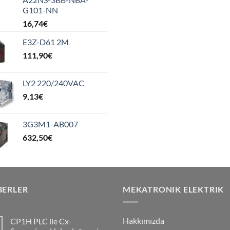
G101-NN
16,74
€
E3Z-D61 2M
111,90
€
LY2 220/240VAC
9,13
€
3G3M1-AB007
632,50
€
BERLER
MEKATRONIK ELEKTRIK
Hakkımızda
CP1H PLC ile Cx-