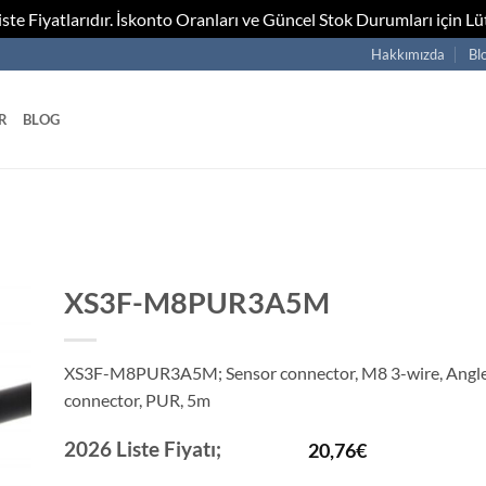
te Fiyatlarıdır. İskonto Oranları ve Güncel Stok Durumları için Lüt
Hakkımızda
Bl
R
BLOG
XS3F-M8PUR3A5M
XS3F-M8PUR3A5M; Sensor connector, M8 3-wire, Angle
connector, PUR, 5m
2026 Liste Fiyatı;
20,76
€