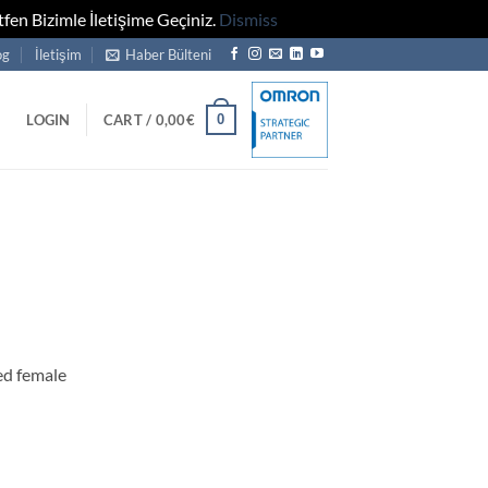
fen Bizimle İletişime Geçiniz.
Dismiss
og
İletişim
Haber Bülteni
0
LOGIN
CART /
0,00
€
d female