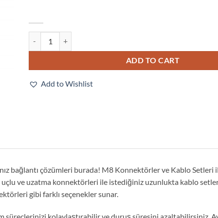
XS3F-M8PUR3A5M quantity
ADD TO CART
Add to Wishlist
ınız bağlantı çözümleri burada! M8 Konnektörler ve Kablo Setleri i
 uçlu ve uzatma konnektörleri ile istediğiniz uzunlukta kablo setle
örleri gibi farklı seçenekler sunar.
 süreçlerinizi kolaylaştırabilir ve duruş süresini azaltabilirsiniz. A