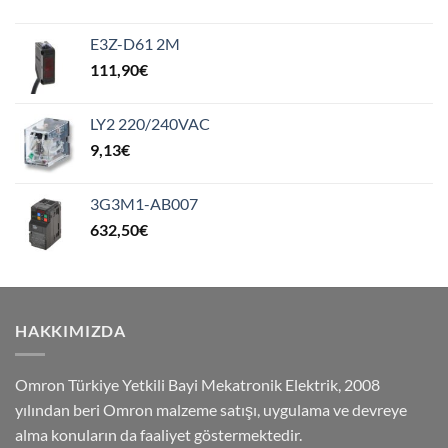
E3Z-D61 2M
111,90
€
LY2 220/240VAC
9,13
€
3G3M1-AB007
632,50
€
HAKKIMIZDA
Omron Türkiye Yetkili Bayi Mekatronik Elektrik, 2008
yılından beri Omron malzeme satışı, uygulama ve devreye
alma konuların da faaliyet göstermektedir.