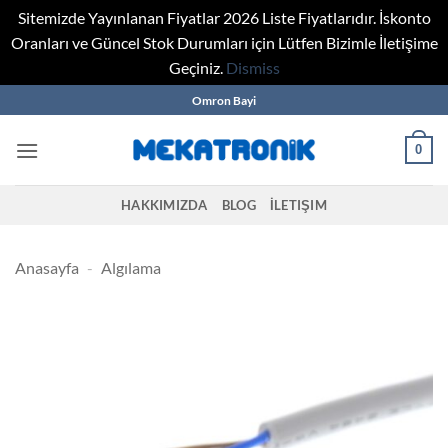
Sitemizde Yayınlanan Fiyatlar 2026 Liste Fiyatlarıdır. İskonto
Oranları ve Güncel Stok Durumları için Lütfen Bizimle İletişime
Geçiniz.
Dismiss
Skip
Omron Bayi
to
content
0
HAKKIMIZDA
BLOG
İLETIŞIM
Anasayfa
-
Algılama