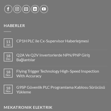
HABERLER
CP1H PLC ile Cx-Supervisor Haberleşmesi
11
Jan
No
Comments
on
Q2A Ve Q2V Invertorlerde NPN/PNP Giriş
18
CP1H
PLC
Dec
Bağlantılar
ile
No
Cx-
Comments
Supervisor
Flying Trigger Technology High-Speed Inspection
18
on
Haberleşmesi
Q2A
Nov
With Accuracy
Ve
Q2V
No
Invertorlerde
Comments
G9SP Güvenlik PLC Programlama Kablosu Sürücüsü
18
NPN/PNP
on
Giriş
Flying
Nov
Yükleme
Bağlantılar
Trigger
Technology
No
High-
Comments
Speed
on
MEKATRONIK ELEKTRIK
Inspection
G9SP
With
Güvenlik