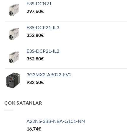
E3S-DCN21
297,60
€
E3S-DCP21-IL3
352,80
€
E3S-DCP21-IL2
352,80
€
3G3MX2-AB022-EV2
932,50
€
ÇOK SATANLAR
A22NS-3BB-NBA-G101-NN
16,74
€