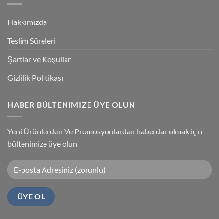
Accuracy
PLC
Programlama
Kablosu
Hakkımızda
Sürücüsü
Yükleme
Teslim Süreleri
Şartlar ve Koşullar
Gizlilik Politikası
HABER BÜLTENIMIZE ÜYE OLUN
Yeni Ürünlerden Ve Promosyonlardan haberdar olmak için
bültenimize üye olun