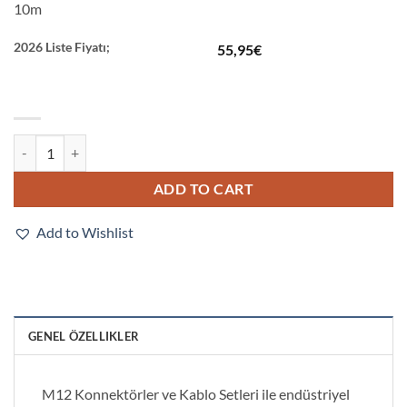
10m
2026 Liste Fiyatı;
55,95
€
XS2F-A422-JB0-F quantity
ADD TO CART
Add to Wishlist
GENEL ÖZELLIKLER
M12 Konnektörler ve Kablo Setleri ile endüstriyel