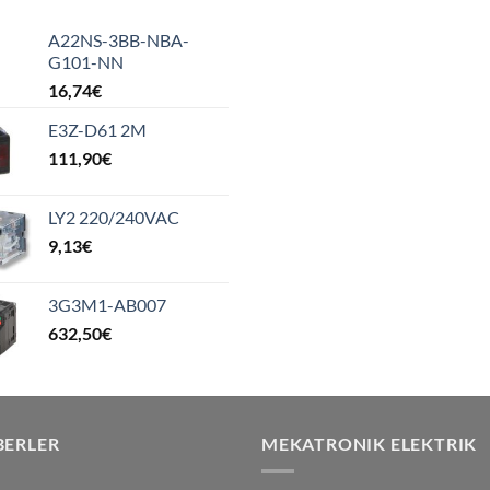
A22NS-3BB-NBA-
G101-NN
16,74
€
E3Z-D61 2M
111,90
€
LY2 220/240VAC
9,13
€
3G3M1-AB007
632,50
€
BERLER
MEKATRONIK ELEKTRIK