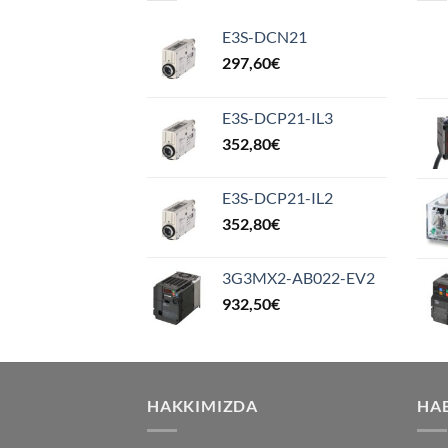
E3S-DCN21
297,60
€
E3S-DCP21-IL3
352,80
€
E3S-DCP21-IL2
352,80
€
3G3MX2-AB022-EV2
932,50
€
HAKKIMIZDA
HA