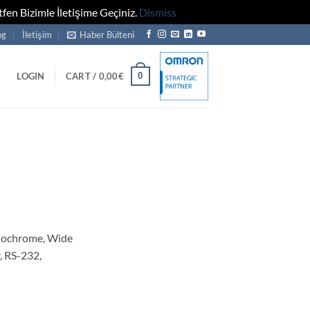
fen Bizimle İletişime Geçiniz.
Dismiss
og
İletişim
Haber Bülteni
0
LOGIN
CART /
0,00
€
ochrome, Wide
, RS-232,