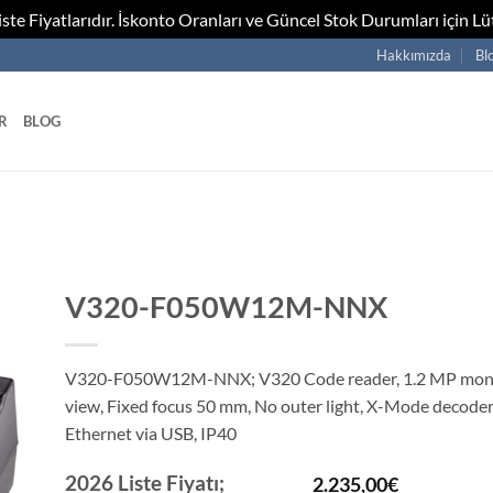
te Fiyatlarıdır. İskonto Oranları ve Güncel Stok Durumları için Lüt
Hakkımızda
Bl
R
BLOG
V320-F050W12M-NNX
V320-F050W12M-NNX; V320 Code reader, 1.2 MP mon
view, Fixed focus 50 mm, No outer light, X-Mode decoder
Ethernet via USB, IP40
2026 Liste Fiyatı;
2.235,00
€