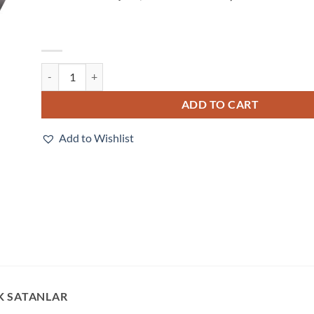
V320-F050W12M-NNX quantity
ADD TO CART
Add to Wishlist
K SATANLAR