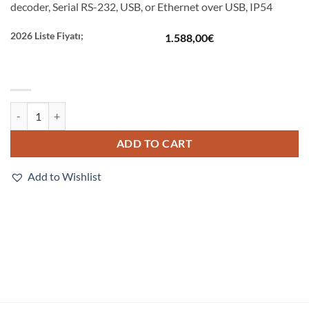
decoder, Serial RS-232, USB, or Ethernet over USB, IP54
2026 Liste Fiyatı;
1.588,00
€
V420-F300W50C-NNP quantity
ADD TO CART
Add to Wishlist