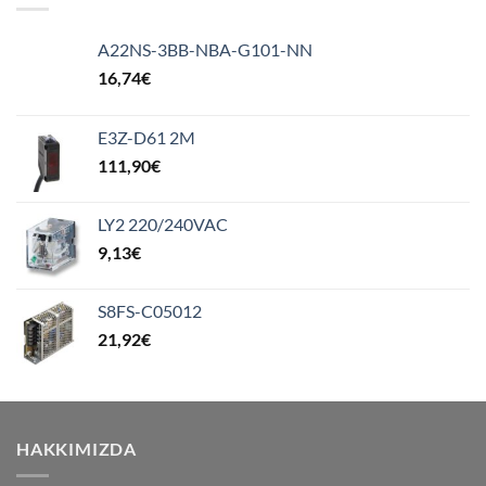
A22NS-3BB-NBA-G101-NN
16,74
€
E3Z-D61 2M
111,90
€
LY2 220/240VAC
9,13
€
S8FS-C05012
21,92
€
HAKKIMIZDA