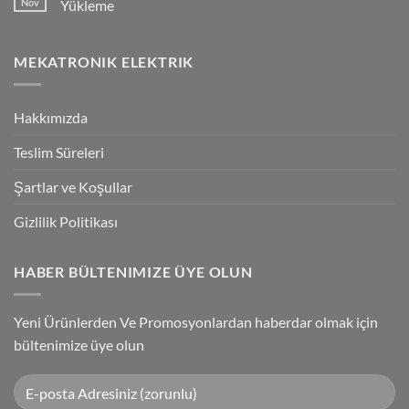
Nov
Yükleme
Bağlantılar
Trigger
Technology
No
High-
Comments
Speed
on
MEKATRONIK ELEKTRIK
Inspection
G9SP
With
Güvenlik
Accuracy
PLC
Programlama
Kablosu
Hakkımızda
Sürücüsü
Yükleme
Teslim Süreleri
Şartlar ve Koşullar
Gizlilik Politikası
HABER BÜLTENIMIZE ÜYE OLUN
Yeni Ürünlerden Ve Promosyonlardan haberdar olmak için
bültenimize üye olun