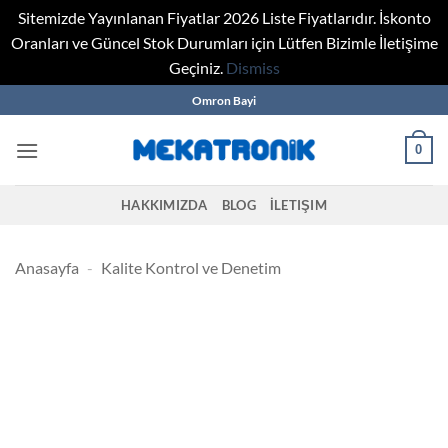
Sitemizde Yayınlanan Fiyatlar 2026 Liste Fiyatlarıdır. İskonto
Oranları ve Güncel Stok Durumları için Lütfen Bizimle İletişime
Geçiniz.
Dismiss
Skip
Omron Bayi
to
content
0
HAKKIMIZDA
BLOG
İLETIŞIM
Anasayfa
-
Kalite Kontrol ve Denetim