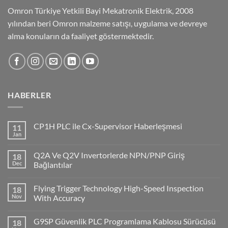
Omron Türkiye Yetkili Bayi Mekatronik Elektrik, 2008
yılından beri Omron malzeme satışı, uygulama ve devreye
alma konuların da faaliyet göstermektedir.
HABERLER
CP1H PLC ile Cx-Supervisor Haberleşmesi
11
Jan
No
Comments
on
Q2A Ve Q2V Invertorlerde NPN/PNP Giriş
18
CP1H
PLC
Dec
Bağlantılar
ile
No
Cx-
Comments
Supervisor
Flying Trigger Technology High-Speed Inspection
18
on
Haberleşmesi
Q2A
Nov
With Accuracy
Ve
Q2V
No
Invertorlerde
Comments
G9SP Güvenlik PLC Programlama Kablosu Sürücüsü
18
NPN/PNP
on
Giriş
Flying