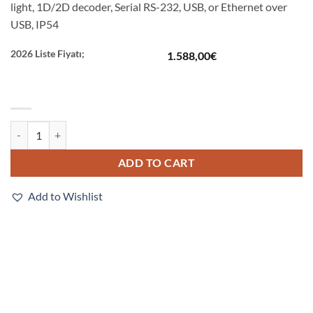
light, 1D/2D decoder, Serial RS-232, USB, or Ethernet over
USB, IP54
2026 Liste Fiyatı;
1.588,00
€
V420-F300M03M-SWP quantity
ADD TO CART
Add to Wishlist