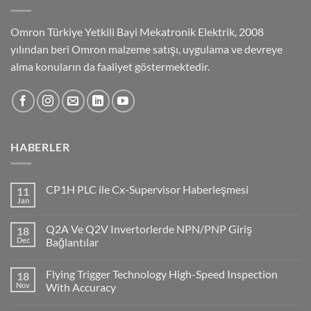
Omron Türkiye Yetkili Bayi Mekatronik Elektrik, 2008
yılından beri Omron malzeme satışı, uygulama ve devreye
alma konuların da faaliyet göstermektedir.
HABERLER
CP1H PLC ile Cx-Supervisor Haberleşmesi
11
Jan
No
Comments
on
Q2A Ve Q2V Invertorlerde NPN/PNP Giriş
18
CP1H
PLC
Dec
Bağlantılar
ile
No
Cx-
Comments
Supervisor
Flying Trigger Technology High-Speed Inspection
18
on
Haberleşmesi
Q2A
Nov
With Accuracy
Ve
Q2V
No
Invertorlerde
Comments