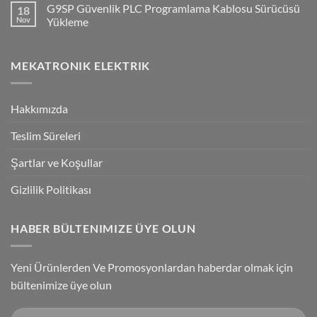
G9SP Güvenlik PLC Programlama Kablosu Sürücüsü
18
NPN/PNP
on
Giriş
Flying
Nov
Yükleme
Bağlantılar
Trigger
Technology
No
High-
Comments
Speed
on
MEKATRONIK ELEKTRIK
Inspection
G9SP
With
Güvenlik
Accuracy
PLC
Programlama
Kablosu
Hakkımızda
Sürücüsü
Yükleme
Teslim Süreleri
Şartlar ve Koşullar
Gizlilik Politikası
HABER BÜLTENIMIZE ÜYE OLUN
Yeni Ürünlerden Ve Promosyonlardan haberdar olmak için
bültenimize üye olun