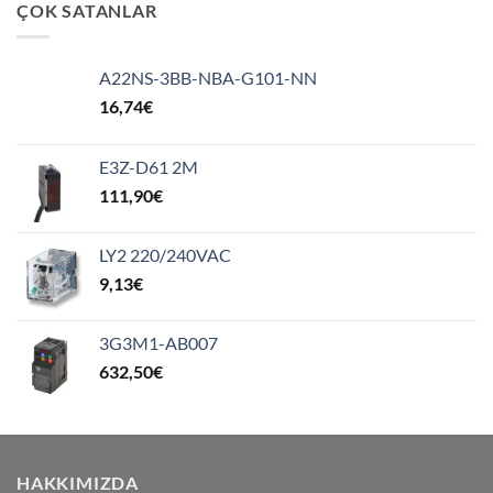
ÇOK SATANLAR
A22NS-3BB-NBA-G101-NN
16,74
€
E3Z-D61 2M
111,90
€
LY2 220/240VAC
9,13
€
3G3M1-AB007
632,50
€
HAKKIMIZDA