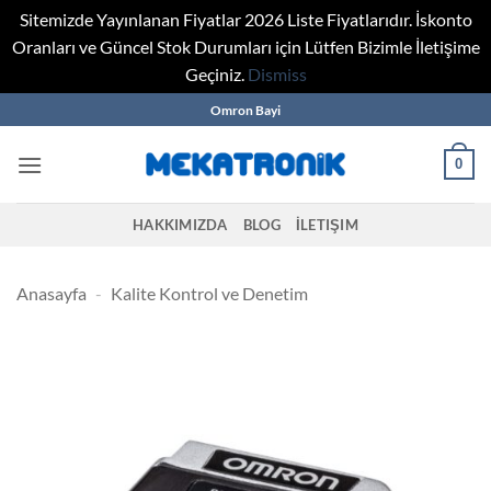
Sitemizde Yayınlanan Fiyatlar 2026 Liste Fiyatlarıdır. İskonto
Oranları ve Güncel Stok Durumları için Lütfen Bizimle İletişime
Geçiniz.
Dismiss
Skip
Omron Bayi
to
content
0
HAKKIMIZDA
BLOG
İLETIŞIM
Anasayfa
-
Kalite Kontrol ve Denetim