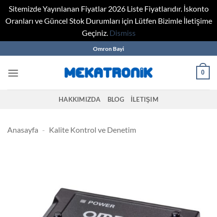
Sitemizde Yayınlanan Fiyatlar 2026 Liste Fiyatlarıdır. İskonto
Oranları ve Güncel Stok Durumları için Lütfen Bizimle İletişime
Geçiniz.
Dismiss
Skip
Omron Bayi
to
content
0
HAKKIMIZDA
BLOG
İLETIŞIM
Anasayfa
-
Kalite Kontrol ve Denetim