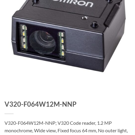
V320-F064W12M-NNP
V320-F064W12M-NNP; V320 Code reader, 1.2 MP
monochrome, Wide view, Fixed focus 64 mm, No outer light,