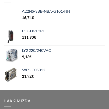
A22NS-3BB-NBA-G101-NN
16,74
€
E3Z-D61 2M
111,90
€
LY2 220/240VAC
9,13
€
S8FS-C05012
21,92
€
HAKKIMIZDA