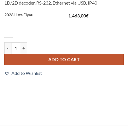
1D/2D decoder, RS-232, Ethernet via USB, IP40
2026 Liste Fiyatı;
1.463,00
€
V320-F064W12M-NNP quantity
ADD TO CART
Add to Wishlist