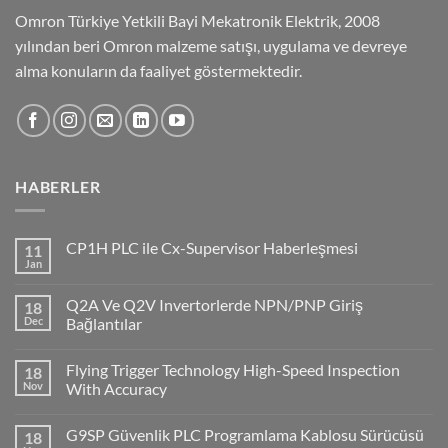
Omron Türkiye Yetkili Bayi Mekatronik Elektrik, 2008
yılından beri Omron malzeme satışı, uygulama ve devreye
alma konuların da faaliyet göstermektedir.
HABERLER
CP1H PLC ile Cx-Supervisor Haberleşmesi
11
Jan
No
Comments
on
Q2A Ve Q2V Invertorlerde NPN/PNP Giriş
18
CP1H
PLC
Dec
Bağlantılar
ile
No
Cx-
Comments
Supervisor
Flying Trigger Technology High-Speed Inspection
18
on
Haberleşmesi
Q2A
Nov
With Accuracy
Ve
Q2V
No
Invertorlerde
Comments
G9SP Güvenlik PLC Programlama Kablosu Sürücüsü
18
NPN/PNP
on
Giriş
Flying