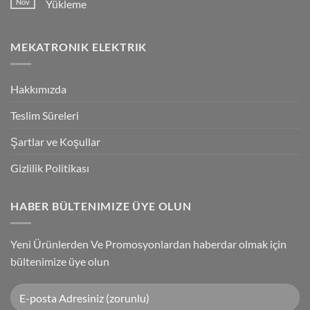
Nov
Yükleme
Bağlantılar
Trigger
Technology
No
High-
Comments
Speed
on
MEKATRONIK ELEKTRIK
Inspection
G9SP
With
Güvenlik
Accuracy
PLC
Programlama
Kablosu
Hakkımızda
Sürücüsü
Yükleme
Teslim Süreleri
Şartlar ve Koşullar
Gizlilik Politikası
HABER BÜLTENIMIZE ÜYE OLUN
Yeni Ürünlerden Ve Promosyonlardan haberdar olmak için
bültenimize üye olun