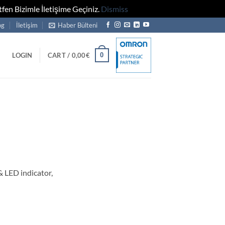
fen Bizimle İletişime Geçiniz.
Dismiss
og
İletişim
Haber Bülteni
0
LOGIN
CART /
0,00
€
& LED indicator,