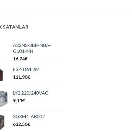
K SATANLAR
A22NS-3BB-NBA-
G101-NN
16,74
€
E3Z-D61 2M
111,90
€
LY2 220/240VAC
9,13
€
3G3M1-AB007
632,50
€