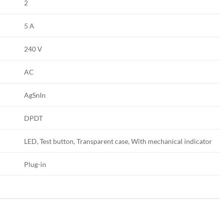
2
5 A
240 V
AC
AgSnIn
DPDT
LED, Test button, Transparent case, With mechanical indicator
Plug-in