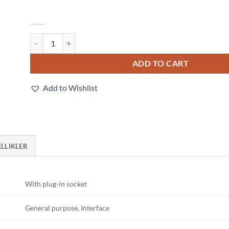
G2R-2-SNI 240VAC (S) quantity
ADD TO CART
Add to Wishlist
ELLIKLER
With plug-in socket
General purpose, Interface