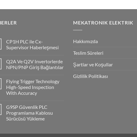
BERLER
MEKATRONIK ELEKTRIK
Hakkımızda
CP1H PLC ile Cx-
Supervisor Haberleşmesi
Teslim Süreleri
No
Comments
Q2A Ve Q2V Invertorlerde
on
Şartlar ve Koşullar
CP1H
NPN/PNP Giriş Bağlantılar
PLC
ile
No
Gizlilik Politikası
Cx-
Comments
Flying Trigger Technology
Supervisor
on
Haberleşmesi
Q2A
High-Speed Inspection
Ve
With Accuracy
Q2V
Invertorlerde
No
NPN/PNP
Comments
Giriş
G9SP Güvenlik PLC
on
Bağlantılar
Flying
Programlama Kablosu
Trigger
Sürücüsü Yükleme
Technology
High-
No
Speed
Comments
Inspection
on
With
G9SP