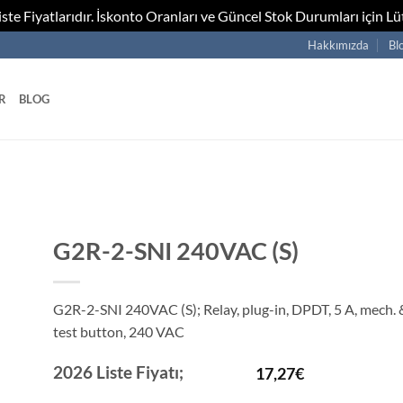
te Fiyatlarıdır. İskonto Oranları ve Güncel Stok Durumları için Lüt
Hakkımızda
Bl
R
BLOG
G2R-2-SNI 240VAC (S)
G2R-2-SNI 240VAC (S); Relay, plug-in, DPDT, 5 A, mech. 
test button, 240 VAC
2026 Liste Fiyatı;
17,27
€