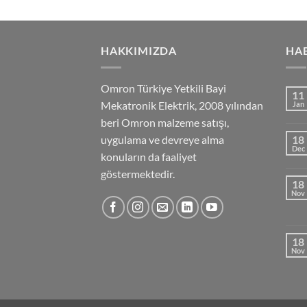
HAKKIMIZDA
HA
Omron Türkiye Yetkili Bayi
11
Mekatronik Elektrik, 2008 yılından
Jan
beri Omron malzeme satışı,
uygulama ve devreye alma
18
Dec
konuların da faaliyet
göstermektedir.
18
Nov
18
Nov