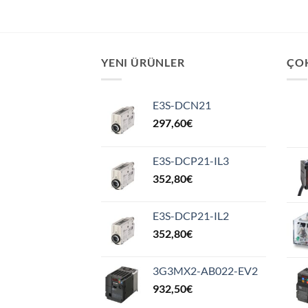
YENI ÜRÜNLER
ÇO
E3S-DCN21
297,60
€
E3S-DCP21-IL3
352,80
€
E3S-DCP21-IL2
352,80
€
3G3MX2-AB022-EV2
932,50
€