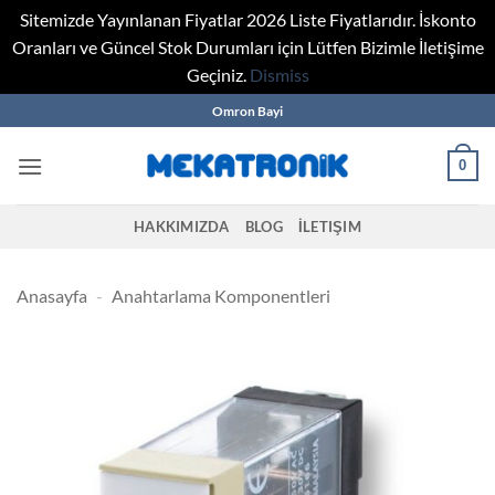
Sitemizde Yayınlanan Fiyatlar 2026 Liste Fiyatlarıdır. İskonto
Oranları ve Güncel Stok Durumları için Lütfen Bizimle İletişime
Geçiniz.
Dismiss
Skip
Omron Bayi
to
content
0
HAKKIMIZDA
BLOG
İLETIŞIM
Anasayfa
-
Anahtarlama Komponentleri