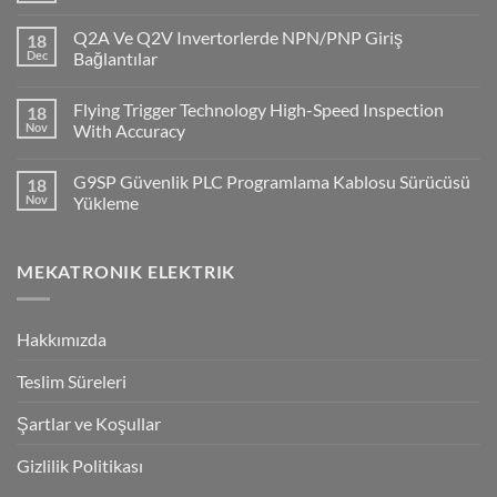
Comments
on
Q2A Ve Q2V Invertorlerde NPN/PNP Giriş
18
CP1H
PLC
Dec
Bağlantılar
ile
No
Cx-
Comments
Supervisor
Flying Trigger Technology High-Speed Inspection
18
on
Haberleşmesi
Q2A
Nov
With Accuracy
Ve
Q2V
No
Invertorlerde
Comments
G9SP Güvenlik PLC Programlama Kablosu Sürücüsü
18
NPN/PNP
on
Giriş
Flying
Nov
Yükleme
Bağlantılar
Trigger
Technology
No
High-
Comments
Speed
on
MEKATRONIK ELEKTRIK
Inspection
G9SP
With
Güvenlik
Accuracy
PLC
Programlama
Kablosu
Hakkımızda
Sürücüsü
Yükleme
Teslim Süreleri
Şartlar ve Koşullar
Gizlilik Politikası