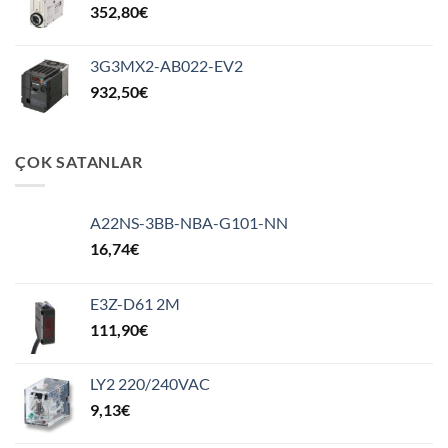
352,80
€
3G3MX2-AB022-EV2
932,50
€
ÇOK SATANLAR
A22NS-3BB-NBA-G101-NN
16,74
€
E3Z-D61 2M
111,90
€
LY2 220/240VAC
9,13
€