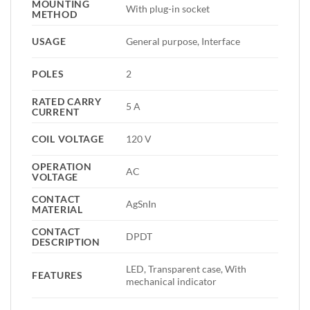
MOUNTING
With plug-in socket
METHOD
USAGE
General purpose, Interface
POLES
2
RATED CARRY
5 A
CURRENT
COIL VOLTAGE
120 V
OPERATION
AC
VOLTAGE
CONTACT
AgSnIn
MATERIAL
CONTACT
DPDT
DESCRIPTION
LED, Transparent case, With
FEATURES
mechanical indicator