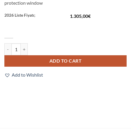
protection window
2026 Liste Fiyatı;
1.305,00
€
FHV-LTM-IR quantity
ADD TO CART
Add to Wishlist