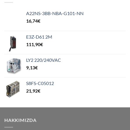
A22NS-3BB-NBA-G101-NN
16,74
€
E3Z-D61 2M
111,90
€
LY2 220/240VAC
9,13
€
S8FS-C05012
21,92
€
HAKKIMIZDA