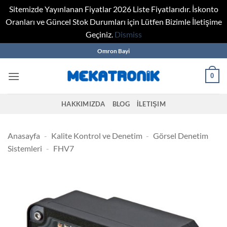
Sitemizde Yayınlanan Fiyatlar 2026 Liste Fiyatlarıdır. İskonto
Oranları ve Güncel Stok Durumları için Lütfen Bizimle İletişime
Geçiniz.
Dismiss
Skip
Omron Bayi
to
content
0
HAKKIMIZDA
BLOG
İLETIŞIM
Anasayfa
-
Kalite Kontrol ve Denetim
-
Görsel Denetim
Sistemleri
-
FHV7