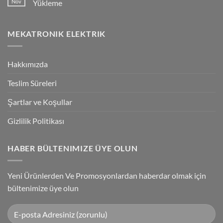
Nov
Yükleme
Bağlantılar
Trigger
Technology
No
High-
Comments
Speed
on
MEKATRONIK ELEKTRIK
Inspection
G9SP
With
Güvenlik
Accuracy
PLC
Programlama
Kablosu
Hakkımızda
Sürücüsü
Yükleme
Teslim Süreleri
Şartlar ve Koşullar
Gizlilik Politikası
HABER BÜLTENIMIZE ÜYE OLUN
Yeni Ürünlerden Ve Promosyonlardan haberdar olmak için
bültenimize üye olun