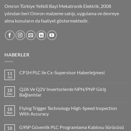
Omron Türkiye Yetkili Bayi Mekatronik Elektrik, 2008
yılından beri Omron malzeme satışı, uygulama ve devreye
alma konuların da faaliyet göstermektedir.
HABERLER
CP1H PLC ile Cx-Supervisor Haberleşmesi
11
Jan
No
Comments
on
Q2A Ve Q2V Invertorlerde NPN/PNP Giriş
18
CP1H
PLC
Dec
Bağlantılar
ile
No
Cx-
Comments
Supervisor
Flying Trigger Technology High-Speed Inspection
18
on
Haberleşmesi
Q2A
Nov
With Accuracy
Ve
Q2V
No
Invertorlerde
Comments
G9SP Güvenlik PLC Programlama Kablosu Sürücüsü
18
NPN/PNP
on
Giriş
Flying