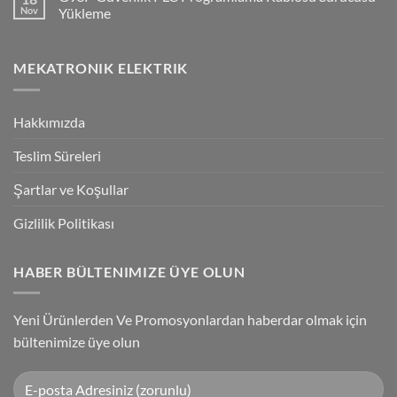
Giriş
Flying
Nov
Yükleme
Bağlantılar
Trigger
Technology
No
High-
Comments
Speed
on
MEKATRONIK ELEKTRIK
Inspection
G9SP
With
Güvenlik
Accuracy
PLC
Programlama
Kablosu
Hakkımızda
Sürücüsü
Yükleme
Teslim Süreleri
Şartlar ve Koşullar
Gizlilik Politikası
HABER BÜLTENIMIZE ÜYE OLUN
Yeni Ürünlerden Ve Promosyonlardan haberdar olmak için
bültenimize üye olun