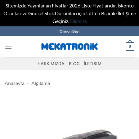
Sitemizde Yayınlanan Fiyatlar 2026 Liste Fiyatlarıdır. İskonto
Oranları ve Güncel Stok Durumları için Lütfen Bizimle İletişime
Geçiniz.
Dismiss
Skip
Omron Bayi
to
content
0
HAKKIMIZDA
BLOG
İLETIŞIM
Anasayfa
-
Algılama