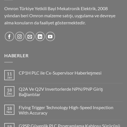
Omron Türkiye Yetkili Bayi Mekatronik Elektrik, 2008
yılından beri Omron malzeme satışı, uygulama ve devreye
alma konuların da faaliyet göstermektedir.
HABERLER
CP1H PLC ile Cx-Supervisor Haberleşmesi
11
Jan
No
Comments
on
Q2A Ve Q2V Invertorlerde NPN/PNP Giriş
18
CP1H
PLC
Dec
Bağlantılar
ile
No
Cx-
Comments
Supervisor
Flying Trigger Technology High-Speed Inspection
18
on
Haberleşmesi
Q2A
Nov
With Accuracy
Ve
Q2V
No
Invertorlerde
Comments
G9SP Güvenlik PLC Programlama Kablosu Sürücüsü
18
NPN/PNP
on