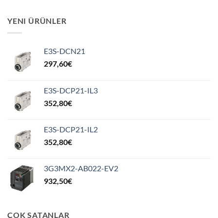
YENI ÜRÜNLER
E3S-DCN21
297,60
€
E3S-DCP21-IL3
352,80
€
E3S-DCP21-IL2
352,80
€
3G3MX2-AB022-EV2
932,50
€
ÇOK SATANLAR