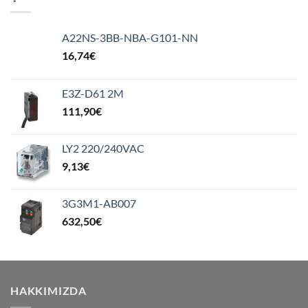
A22NS-3BB-NBA-G101-NN
16,74
€
E3Z-D61 2M
111,90
€
LY2 220/240VAC
9,13
€
3G3M1-AB007
632,50
€
HAKKIMIZDA