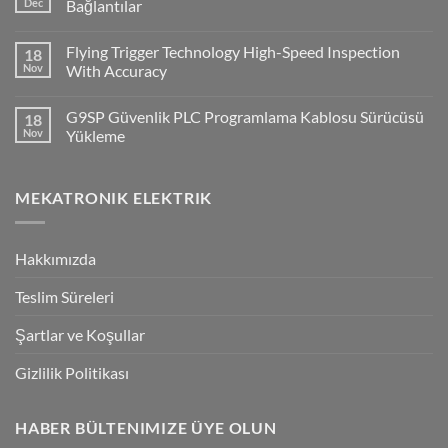
PLC
Dec
Bağlantılar
ile
No
Cx-
Comments
Supervisor
Flying Trigger Technology High-Speed Inspection
18
on
Haberleşmesi
Q2A
Nov
With Accuracy
Ve
Q2V
No
Invertorlerde
Comments
G9SP Güvenlik PLC Programlama Kablosu Sürücüsü
18
NPN/PNP
on
Giriş
Flying
Nov
Yükleme
Bağlantılar
Trigger
Technology
No
High-
Comments
Speed
on
MEKATRONIK ELEKTRIK
Inspection
G9SP
With
Güvenlik
Accuracy
PLC
Programlama
Kablosu
Hakkımızda
Sürücüsü
Yükleme
Teslim Süreleri
Şartlar ve Koşullar
Gizlilik Politikası
HABER BÜLTENIMIZE ÜYE OLUN