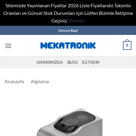
Sitemizde Yayınlanan Fiyatlar 2026 Liste Fiyatlarıdır. İskonto
Oranları ve Güncel Stok Durumları için Lütfen Bizimle İletişime
Geçiniz.
Dismiss
Skip
Omron Bayi
to
content
0
HAKKIMIZDA
BLOG
İLETIŞIM
Anasayfa
-
Algılama