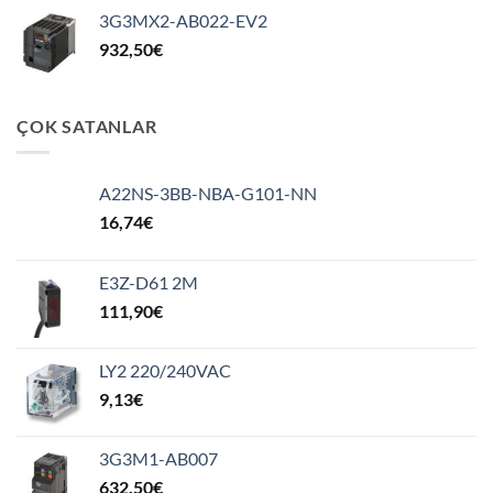
3G3MX2-AB022-EV2
932,50
€
ÇOK SATANLAR
A22NS-3BB-NBA-G101-NN
16,74
€
E3Z-D61 2M
111,90
€
LY2 220/240VAC
9,13
€
3G3M1-AB007
632,50
€