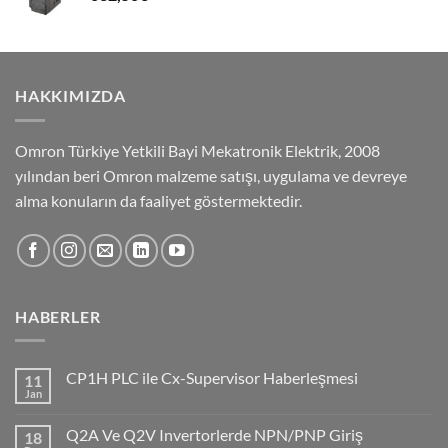
HAKKIMIZDA
Omron Türkiye Yetkili Bayi Mekatronik Elektrik, 2008
yılından beri Omron malzeme satışı, uygulama ve devreye
alma konuların da faaliyet göstermektedir.
HABERLER
CP1H PLC ile Cx-Supervisor Haberleşmesi
11
Jan
No
Comments
on
Q2A Ve Q2V Invertorlerde NPN/PNP Giriş
18
CP1H