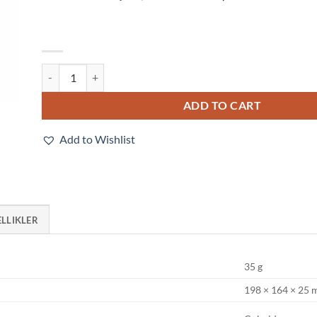
E3Z-D82-M1J-1 0.3M quantity
ADD TO CART
Add to Wishlist
ELLIKLER
35 g
198 × 164 × 25