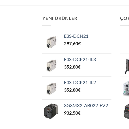
YENI ÜRÜNLER
ÇO
E3S-DCN21
297,60
€
E3S-DCP21-IL3
352,80
€
E3S-DCP21-IL2
352,80
€
3G3MX2-AB022-EV2
932,50
€