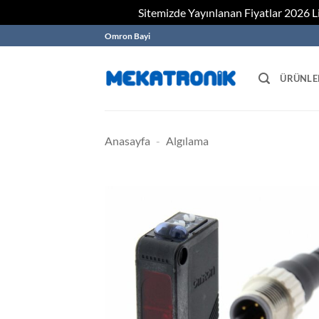
Sitemizde Yayınlanan Fiyatlar 2026 Lis
Skip
Omron Bayi
to
content
ÜRÜNLE
Anasayfa
-
Algılama