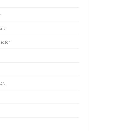
e
ent
nector
-ON