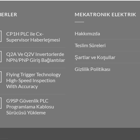
BERLER
MEKATRONIK ELEKTRIK
Hakkımızda
CP1H PLC ile Cx-
Supervisor Haberleşmesi
Teslim Süreleri
No
Comments
Q2A Ve Q2V Invertorlerde
on
Şartlar ve Koşullar
CP1H
NPN/PNP Giriş Bağlantılar
PLC
ile
No
Gizlilik Politikası
Cx-
Comments
Flying Trigger Technology
Supervisor
on
Haberleşmesi
Q2A
High-Speed Inspection
Ve
With Accuracy
Q2V
Invertorlerde
No
NPN/PNP
Comments
Giriş
G9SP Güvenlik PLC
on
Bağlantılar
Flying
Programlama Kablosu
Trigger
Sürücüsü Yükleme
Technology
High-
No
Speed
Comments
Inspection
on
With
G9SP
Accuracy
Güvenlik
PLC