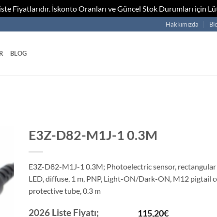
te Fiyatlarıdır. İskonto Oranları ve Güncel Stok Durumları için Lüt
Hakkımızda
Bl
R
BLOG
E3Z-D82-M1J-1 0.3M
E3Z-D82-M1J-1 0.3M; Photoelectric sensor, rectangular 
LED, diffuse, 1 m, PNP, Light-ON/Dark-ON, M12 pigtail 
protective tube, 0.3 m
2026 Liste Fiyatı;
115,20
€