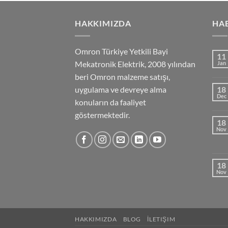
HAKKIMIZDA
HA
Omron Türkiye Yetkili Bayi
11
Mekatronik Elektrik, 2008 yılından
Jan
beri Omron malzeme satışı,
uygulama ve devreye alma
18
Dec
konuların da faaliyet
göstermektedir.
18
Nov
18
Nov
HAKKIMIZDA
BLOG
İLETIŞIM