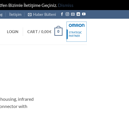
fen Bizimle İletişime Geçiniz.
Dismiss
og
İletişim
Haber Bülteni
0
LOGIN
CART /
0,00
€
housing, infrared
connector with