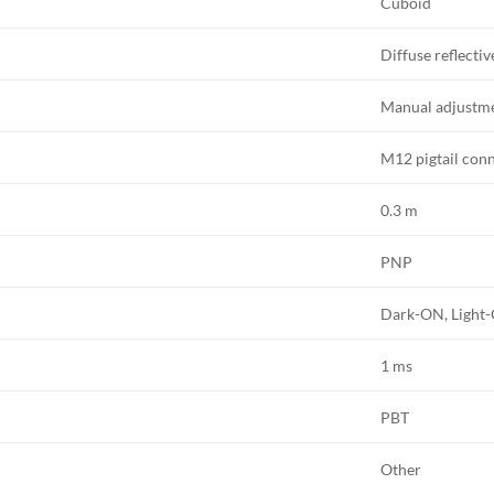
Cuboid
Diffuse reflectiv
Manual adjustm
M12 pigtail con
0.3 m
PNP
Dark-ON, Light
1 ms
PBT
Other