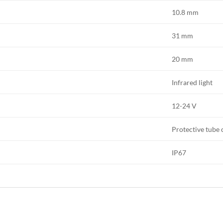
10.8 mm
31 mm
20 mm
Infrared light
12-24 V
Protective tube 
IP67