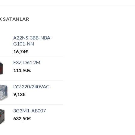
K SATANLAR
A22NS-3BB-NBA-
G101-NN
16,74
€
E3Z-D61 2M
111,90
€
LY2 220/240VAC
9,13
€
3G3M1-AB007
632,50
€