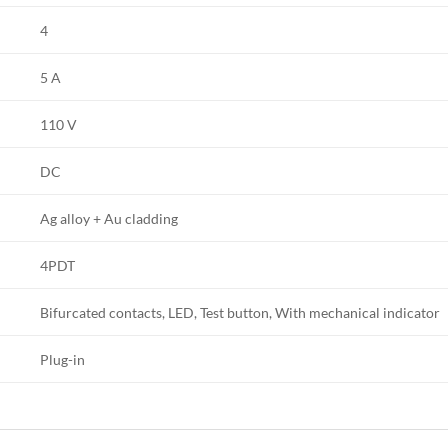
4
5 A
110 V
DC
Ag alloy + Au cladding
4PDT
Bifurcated contacts, LED, Test button, With mechanical indicator
Plug-in