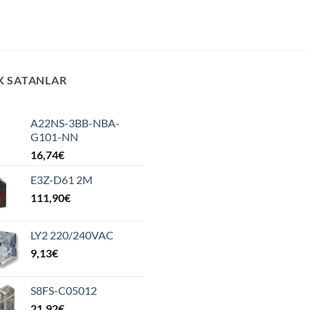
K SATANLAR
A22NS-3BB-NBA-
G101-NN
16,74
€
E3Z-D61 2M
111,90
€
LY2 220/240VAC
9,13
€
S8FS-C05012
21,92
€