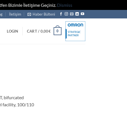
fen Bizimle İletişime Geçiniz.
Dismiss
og
İletişim
Haber Bülteni
0
LOGIN
CART /
0,00
€
, bifurcated
l facility, 100/110