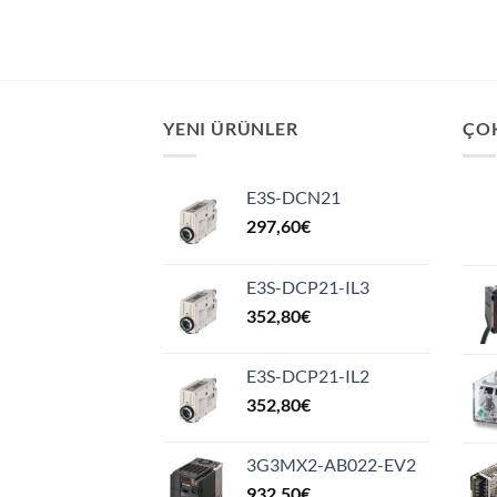
YENI ÜRÜNLER
ÇO
E3S-DCN21
297,60
€
E3S-DCP21-IL3
352,80
€
E3S-DCP21-IL2
352,80
€
3G3MX2-AB022-EV2
932,50
€