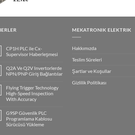
BERLER
MEKATRONIK ELEKTRIK
Hakkımızda
CP1H PLC ile Cx-
Supervisor Haberleşmesi
Teslim Süreleri
No
Comments
Q2A Ve Q2V Invertorlerde
on
Şartlar ve Koşullar
CP1H
NPN/PNP Giriş Bağlantılar
PLC
ile
No
Gizlilik Politikası
Cx-
Comments
Flying Trigger Technology
Supervisor
on
Haberleşmesi
Q2A
High-Speed Inspection
Ve
With Accuracy
Q2V
Invertorlerde
No
NPN/PNP
Comments
Giriş
G9SP Güvenlik PLC
on
Bağlantılar
Flying
Programlama Kablosu
Trigger
Sürücüsü Yükleme
Technology
High-
No
Speed
Comments