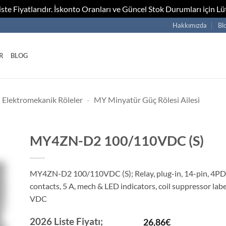
te Fiyatlarıdır. İskonto Oranları ve Güncel Stok Durumları için Lüt
Hakkımızda
Bl
R
BLOG
Elektromekanik Röleler
-
MY Minyatür Güç Rölesi Ailesi
MY4ZN-D2 100/110VDC (S)
MY4ZN-D2 100/110VDC (S); Relay, plug-in, 14-pin, 4PDT
contacts, 5 A, mech & LED indicators, coil suppressor labe
VDC
2026 Liste Fiyatı;
26,86
€