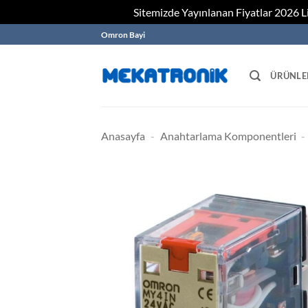
Sitemizde Yayınlanan Fiyatlar 2026 Lis
Skip
Omron Bayi
to
content
ÜRÜNLE
Anasayfa
-
Anahtarlama Komponentleri
-