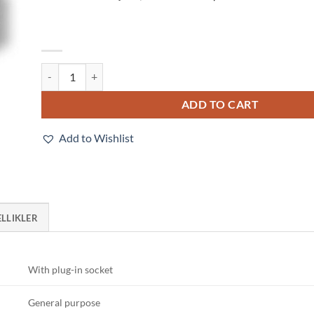
MY4ZN-D2 100/110VDC (S) quantity
ADD TO CART
Add to Wishlist
ELLIKLER
With plug-in socket
General purpose