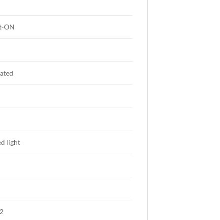
ht-ON
lated
ed light
2