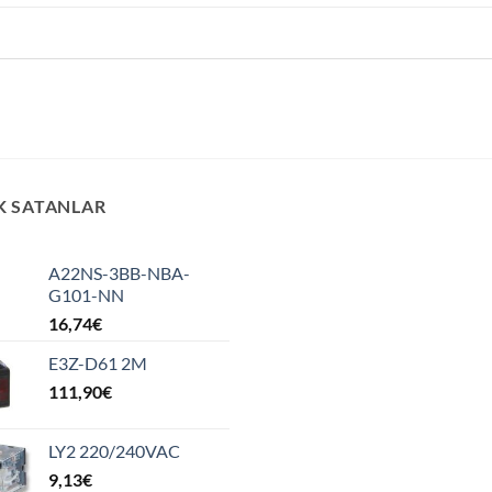
K SATANLAR
A22NS-3BB-NBA-
G101-NN
16,74
€
E3Z-D61 2M
111,90
€
LY2 220/240VAC
9,13
€