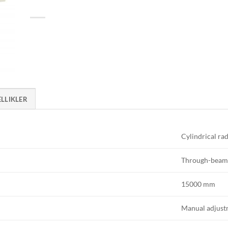
ELLIKLER
Cylindrical rad
Through-bea
15000 mm
Manual adjust