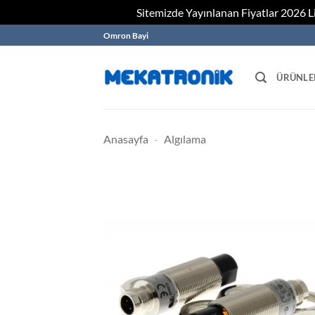
Sitemizde Yayınlanan Fiyatlar 2026 Lis
Skip
Omron Bayi
to
content
ÜRÜNLE
Anasayfa
-
Algılama