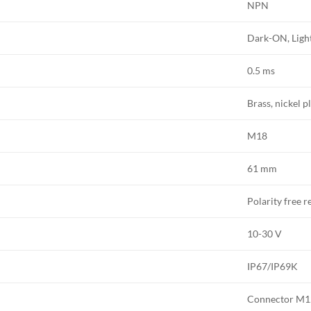
NPN
Dark-ON, Lig
0.5 ms
Brass, nickel p
M18
61 mm
Polarity free r
10-30 V
IP67/IP69K
Connector M1