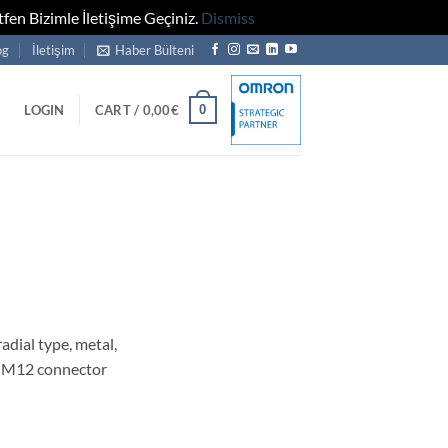
fen Bizimle İletişime Geçiniz.
Dismiss
og
İletişim
Haber Bülteni
0
LOGIN
CART /
0,00
€
dial type, metal,
, M12 connector