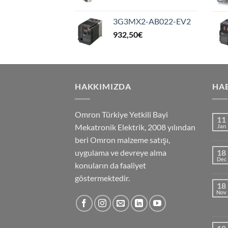
3G3MX2-AB022-EV2
932,50
€
HAKKIMIZDA
HA
Omron Türkiye Yetkili Bayi
11
Mekatronik Elektrik, 2008 yılından
Jan
beri Omron malzeme satışı,
uygulama ve devreye alma
18
Dec
konuların da faaliyet
göstermektedir.
18
Nov