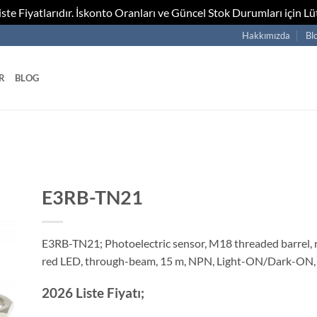
te Fiyatlarıdır. İskonto Oranları ve Güncel Stok Durumları için Lüt
Hakkımızda
Bl
R
BLOG
E3RB-TN21
E3RB-TN21; Photoelectric sensor, M18 threaded barrel, ra
red LED, through-beam, 15 m, NPN, Light-ON/Dark-ON
2026 Liste Fiyatı;