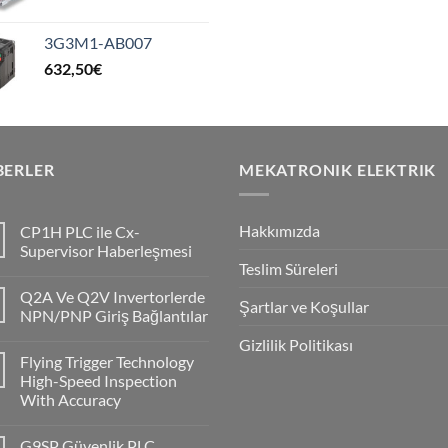
3G3M1-AB007
632,50
€
BERLER
MEKATRONIK ELEKTRIK
Hakkımızda
CP1H PLC ile Cx-
Supervisor Haberleşmesi
Teslim Süreleri
No
Comments
Q2A Ve Q2V Invertorlerde
on
Şartlar ve Koşullar
CP1H
NPN/PNP Giriş Bağlantılar
PLC
ile
No
Gizlilik Politikası
Cx-
Comments
Flying Trigger Technology
Supervisor
on
Haberleşmesi
Q2A
High-Speed Inspection
Ve
With Accuracy
Q2V
Invertorlerde
No
NPN/PNP
Comments
Giriş
G9SP Güvenlik PLC
on