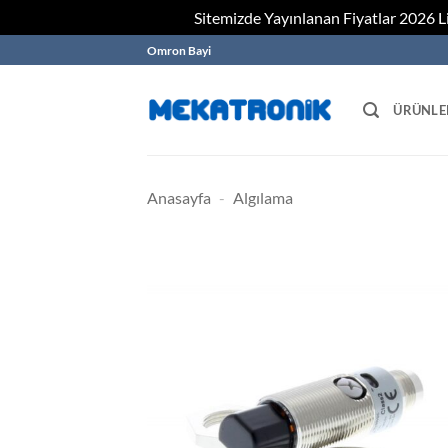
Sitemizde Yayınlanan Fiyatlar 2026 Lis
Skip
Omron Bayi
to
content
ÜRÜNLE
Anasayfa
-
Algılama