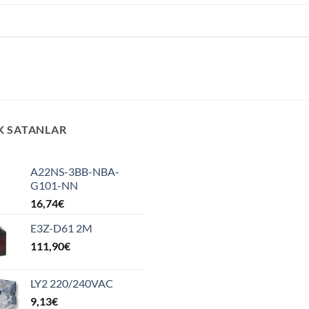
K SATANLAR
A22NS-3BB-NBA-
G101-NN
16,74
€
E3Z-D61 2M
111,90
€
LY2 220/240VAC
9,13
€