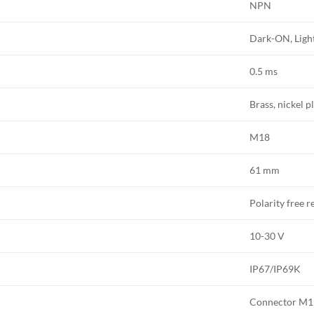
NPN
Dark-ON, Lig
0.5 ms
Brass, nickel p
M18
61 mm
Polarity free r
10-30 V
IP67/IP69K
Connector M1