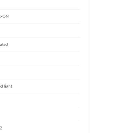
ht-ON
lated
ed light
2