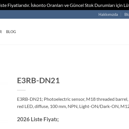
te Fiyatlarıdır. İskonto Oranları ve Güncel Stok Durumları için Lüt
Hakkımızda
Bl
R
BLOG
E3RB-DN21
E3RB-DN21; Photoelectric sensor, M18 threaded barrel, r
red LED, diffuse, 100 mm, NPN, Light-ON/Dark-ON, M1
2026 Liste Fiyatı;