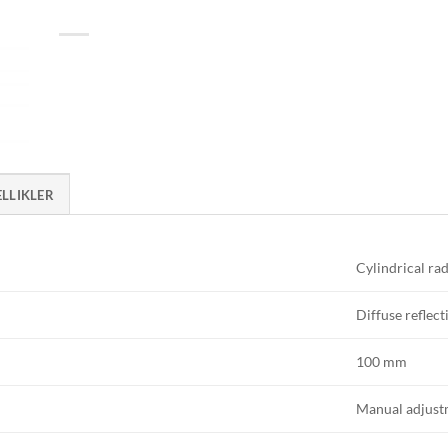
ELLIKLER
Cylindrical rad
Diffuse reflect
100 mm
Manual adjust