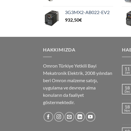
3G3MX2-AB022-EV2
932,50
€
HAKKIMIZDA
HA
Omron Türkiye Yetkili Bayi
11
Mekatronik Elektrik, 2008 yılından
Jan
beri Omron malzeme satışı,
uygulama ve devreye alma
18
Dec
konuların da faaliyet
göstermektedir.
18
Nov