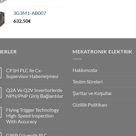
3G3M1-AB007
632,50
€
BERLER
MEKATRONIK ELEKTRIK
Hakkımızda
CP1H PLC ile Cx-
Supervisor Haberleşmesi
Teslim Süreleri
No
Comments
Q2A Ve Q2V Invertorlerde
on
Şartlar ve Koşullar
CP1H
NPN/PNP Giriş Bağlantılar
PLC
ile
No
Gizlilik Politikası
Cx-
Comments
Flying Trigger Technology
Supervisor
on
Haberleşmesi
Q2A
High-Speed Inspection
Ve
With Accuracy
Q2V
Invertorlerde
No
NPN/PNP
Comments
Giriş
G9SP Güvenlik PLC
on