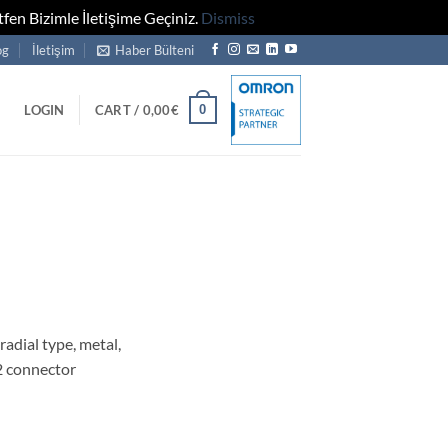
fen Bizimle İletişime Geçiniz.
Dismiss
og
İletişim
Haber Bülteni
0
LOGIN
CART /
0,00
€
adial type, metal,
2 connector