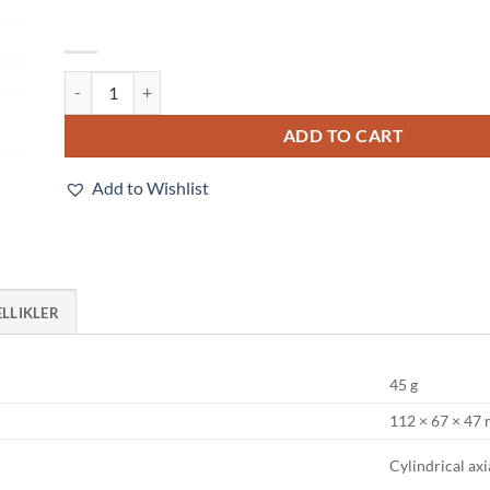
E3FC-DN22 quantity
ADD TO CART
Add to Wishlist
ELLIKLER
45 g
112 × 67 × 47
Cylindrical axi