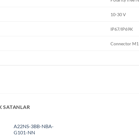
10-30 V
IP67/IP69K
Connector M1
K SATANLAR
A22NS-3BB-NBA-
G101-NN