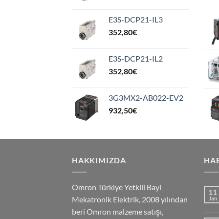
E3S-DCP21-IL3
352,80
€
E3S-DCP21-IL2
352,80
€
3G3MX2-AB022-EV2
932,50
€
HAKKIMIZDA
HA
Omron Türkiye Yetkili Bayi
11
Mekatronik Elektrik, 2008 yılından
Jan
beri Omron malzeme satışı,