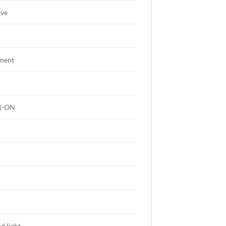
ive
ment
ht-ON
ed light