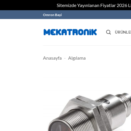
Sitemizde Yayınlanan Fiyatlar 2026 Lis
Skip
Omron Bayi
to
content
ÜRÜNLE
Anasayfa
-
Algılama