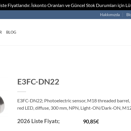
te Fiyatlarıdır. İskonto Oranları ve Güncel Stok Durumları için Lüt
Hakkımızda
Bl
R
BLOG
E3FC-DN22
E3FC-DN22; Photoelectric sensor, M18 threaded barrel, s
red LED, diffuse, 300 mm, NPN, Light-ON/Dark-ON, M1
2026 Liste Fiyatı;
90,85
€