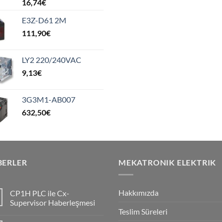
16,74
€
E3Z-D61 2M
111,90
€
LY2 220/240VAC
9,13
€
3G3M1-AB007
632,50
€
BERLER
MEKATRONIK ELEKTRIK
Hakkımızda
CP1H PLC ile Cx-
Supervisor Haberleşmesi
Teslim Süreleri
No
Comments