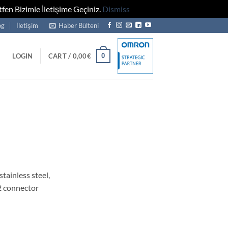
fen Bizimle İletişime Geçiniz.
Dismiss
og
İletişim
Haber Bülteni
0
LOGIN
CART /
0,00
€
tainless steel,
2 connector