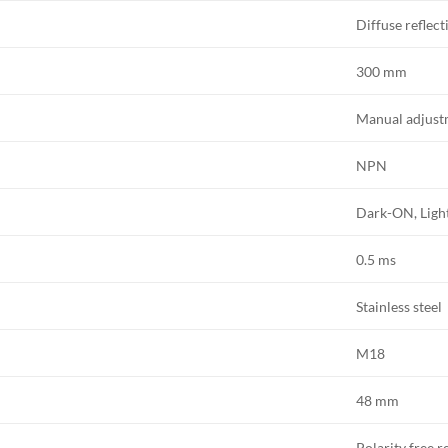
Diffuse reflect
300 mm
Manual adjust
NPN
Dark-ON, Lig
0.5 ms
Stainless steel
M18
48 mm
Polarity free r