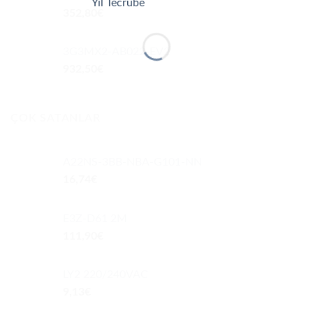
352,80
€
3G3MX2-AB022-EV2
932,50
€
ÇOK SATANLAR
A22NS-3BB-NBA-G101-NN
16,74
€
E3Z-D61 2M
111,90
€
LY2 220/240VAC
9,13
€