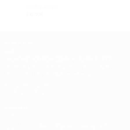
3G3M1-AB007
632,50
€
HAKKIMIZDA
Omron Türkiye Yetkili Bayi Mekatronik Elektrik, 2008
yılından beri Omron malzeme satışı, uygulama ve devreye
alma konuların da faaliyet göstermektedir.
HABERLER
CP1H PLC ile Cx-Supervisor Haberleşmesi
11