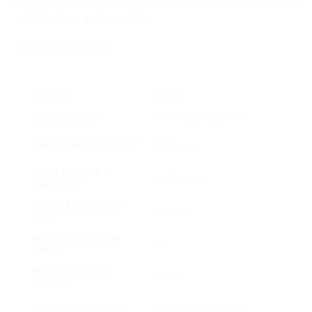
ADDITIONAL INFORMATION
GENEL ÖZELLIKLER
WEIGHT
301 g
DIMENSIONS
130 × 108 × 126 mm
PROGRAM CAPACITY
40 K steps
DATA MEMORY
64 K words
CAPACITY
LOGIC EXECUTION
0.04 µs
TIME
MAX. EXPANSION
40
UNITS
MAX. LOCAL I/O
2560
POINTS
EtherNet/IP, Ethernet
COMMUNICATION