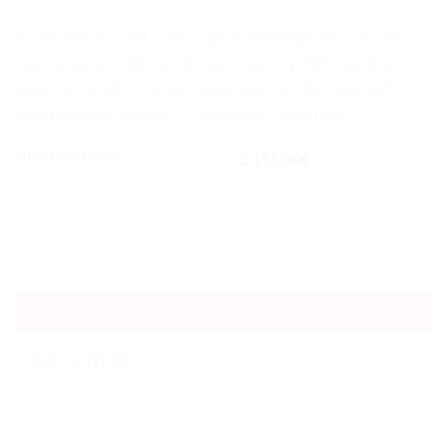
CJ2M-CPU33; CPU with built-in EtherNet/IP port, 20K
steps program, 32K words data memory, 32K words x 1
bank EM, 2560 I/O max, option port for RS-232C/485,
USB programming port, 3 expansion racks max.
2026 Liste Fiyatı;
2.155,00
€
CJ2M-CPU33 quantity
ADD TO CART
Add to Wishlist