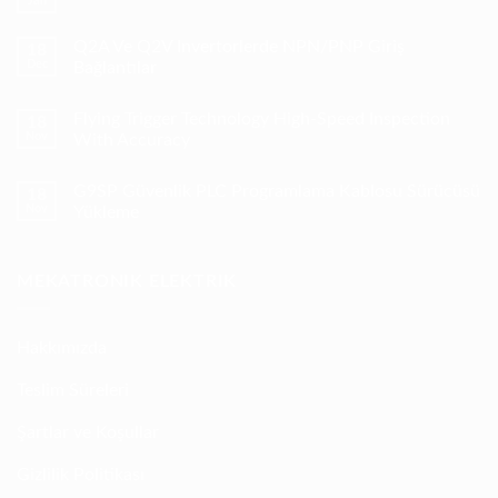
Jan
No
Comments
on
Q2A Ve Q2V Invertorlerde NPN/PNP Giriş
18
CP1H
Dec
PLC
Bağlantılar
ile
No
Cx-
Comments
Supervisor
Flying Trigger Technology High-Speed Inspection
18
on
Haberleşmesi
Q2A
Nov
With Accuracy
Ve
Q2V
No
Invertorlerde
Comments
G9SP Güvenlik PLC Programlama Kablosu Sürücüsü
18
NPN/PNP
on
Giriş
Flying
Nov
Yükleme
Bağlantılar
Trigger
Technology
No
High-
Comments
Speed
on
MEKATRONIK ELEKTRIK
Inspection
G9SP
With
Güvenlik
Accuracy
PLC
Programlama
Kablosu
Hakkımızda
Sürücüsü
Yükleme
Teslim Süreleri
Şartlar ve Koşullar
Gizlilik Politikası