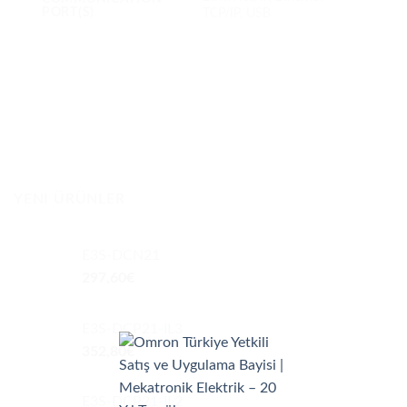
PORT(S)
TCP/IP, USB
YENI ÜRÜNLER
E3S-DCN21
297,60
€
E3S-DCP21-IL3
352,80
€
E3S-DCP21-IL2