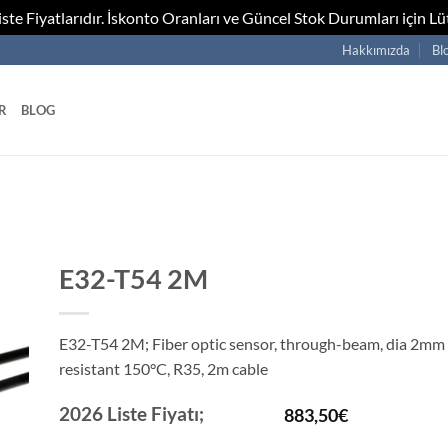
te Fiyatlarıdır. İskonto Oranları ve Güncel Stok Durumları için Lüt
Hakkımızda
Bl
R
BLOG
E32-T54 2M
E32-T54 2M; Fiber optic sensor, through-beam, dia 2mm s
resistant 150°C, R35, 2m cable
2026 Liste Fiyatı;
883,50
€