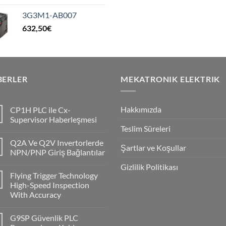
3G3M1-AB007
632,50
€
BERLER
MEKATRONIK ELEKTRIK
Hakkımızda
CP1H PLC ile Cx-
Supervisor Haberleşmesi
Teslim Süreleri
No
Comments
Q2A Ve Q2V Invertorlerde
on
Şartlar ve Koşullar
CP1H
NPN/PNP Giriş Bağlantılar
PLC
ile
No
Gizlilik Politikası
Cx-
Comments
Flying Trigger Technology
Supervisor
on
Haberleşmesi
Q2A
High-Speed Inspection
Ve
With Accuracy
Q2V
Invertorlerde
No
NPN/PNP
Comments
Giriş
G9SP Güvenlik PLC
on
Bağlantılar
Flying