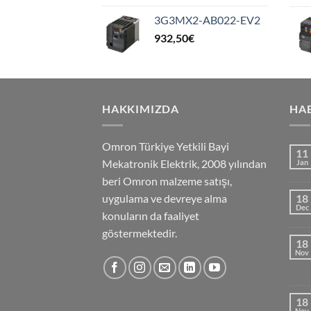
3G3MX2-AB022-EV2
932,50
€
HAKKIMIZDA
HA
Omron Türkiye Yetkili Bayi
11
Mekatronik Elektrik, 2008 yılından
Jan
beri Omron malzeme satışı,
uygulama ve devreye alma
18
Dec
konuların da faaliyet
göstermektedir.
18
Nov
18
Nov