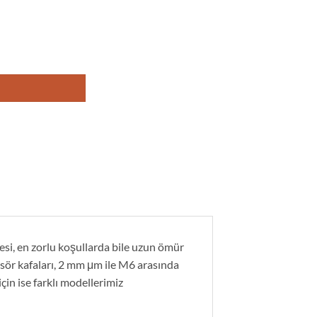
azesi, en zorlu koşullarda bile uzun ömür
sör kafaları, 2 mm μm ile M6 arasında
in ise farklı modellerimiz