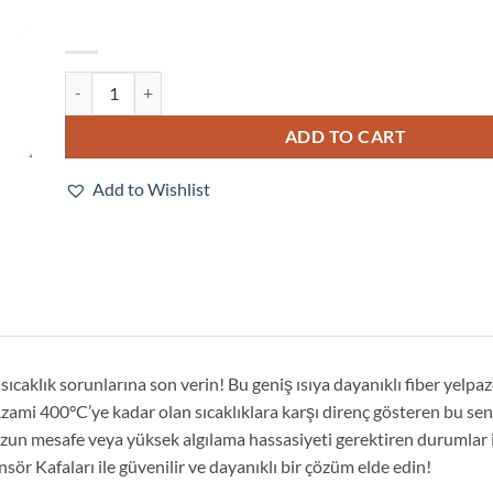
E32-T54 2M quantity
ADD TO CART
Add to Wishlist
e sıcaklık sorunlarına son verin! Bu geniş ısıya dayanıklı fiber yelp
ami 400°C’ye kadar olan sıcaklıklara karşı direnç gösteren bu sen
zun mesafe veya yüksek algılama hassasiyeti gerektiren durumlar iç
sör Kafaları ile güvenilir ve dayanıklı bir çözüm elde edin!