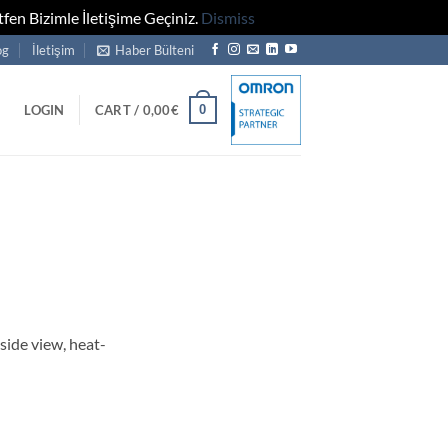
fen Bizimle İletişime Geçiniz.
Dismiss
og
İletişim
Haber Bülteni
0
LOGIN
CART /
0,00
€
ide view, heat-