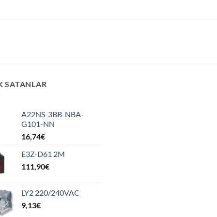
K SATANLAR
A22NS-3BB-NBA-
G101-NN
16,74
€
E3Z-D61 2M
111,90
€
LY2 220/240VAC
9,13
€