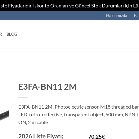
te Fiyatlarıdır. İskonto Oranları ve Güncel Stok Durumları için Lüt
Hakkımızda
Bl
R
BLOG
E3FA-BN11 2M
E3FA-BN11 2M; Photoelectric sensor, M18 threaded barrel
LED, retro-reflective, transparent object, 500 mm, NPN,
ON, 2 m cable
2026 Liste Fiyatı;
70,25
€