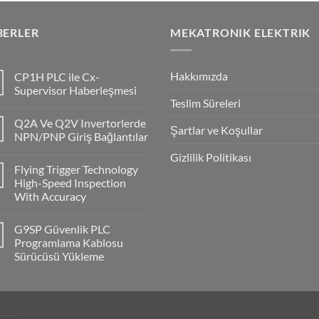
BERLER
MEKATRONIK ELEKTRIK
Hakkımızda
CP1H PLC ile Cx-
Supervisor Haberleşmesi
Teslim Süreleri
No
Comments
Q2A Ve Q2V Invertorlerde
on
Şartlar ve Koşullar
CP1H
NPN/PNP Giriş Bağlantılar
PLC
ile
No
Gizlilik Politikası
Cx-
Comments
Flying Trigger Technology
Supervisor
on
Haberleşmesi
Q2A
High-Speed Inspection
Ve
With Accuracy
Q2V
Invertorlerde
No
NPN/PNP
Comments
Giriş
G9SP Güvenlik PLC
on
Bağlantılar
Flying
Programlama Kablosu
Trigger
Sürücüsü Yükleme
Technology
High-
No
Speed
Comments
Inspection
on
With
G9SP
Accuracy
Güvenlik
PLC