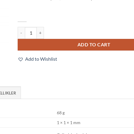
E3FA-BN11 2M quantity
ADD TO CART
Add to Wishlist
ELLIKLER
68 g
1 × 1 × 1 mm