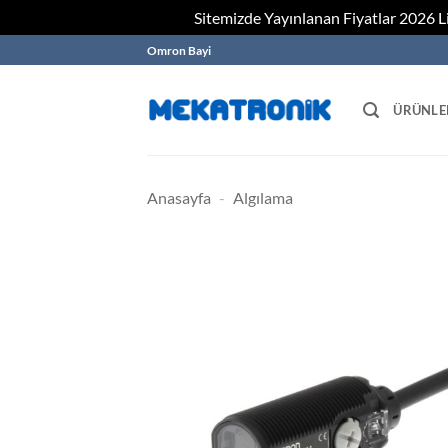
Sitemizde Yayınlanan Fiyatlar 2026 Lis
Skip
Omron Bayi
to
content
ÜRÜNLE
Anasayfa
-
Algılama