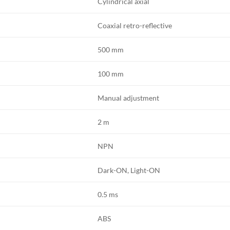
Cylindrical axial
Coaxial retro-reflective
500 mm
100 mm
Manual adjustment
2 m
NPN
Dark-ON, Light-ON
0.5 ms
ABS