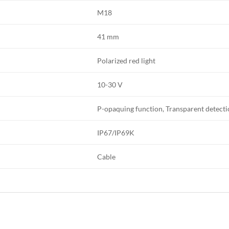
M18
41 mm
Polarized red light
10-30 V
P-opaquing function, Transparent detect
IP67/IP69K
Cable