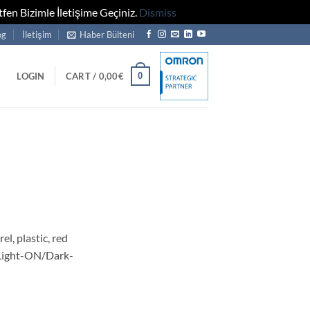
fen Bizimle İletişime Geçiniz.
Dismiss
og
İletişim
Haber Bülteni
0
LOGIN
CART /
0,00
€
, plastic, red
 Light-ON/Dark-