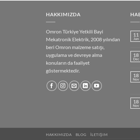
HAKKIMIZDA
HA
Omron Türkiye Yetkili Bayi
11
Mekatronik Elektrik, 2008 yılından
Jan
beri Omron malzeme satışı,
uygulama ve devreye alma
18
Dec
konuların da faaliyet
göstermektedir.
18
Nov
18
Nov
HAKKIMIZDA
BLOG
İLETIŞIM