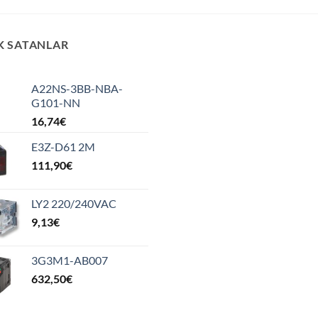
K SATANLAR
A22NS-3BB-NBA-
G101-NN
16,74
€
E3Z-D61 2M
111,90
€
LY2 220/240VAC
9,13
€
3G3M1-AB007
632,50
€