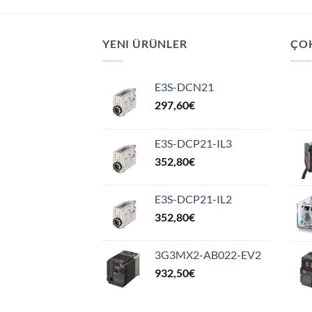
YENI ÜRÜNLER
ÇO
E3S-DCN21
297,60
€
E3S-DCP21-IL3
352,80
€
E3S-DCP21-IL2
352,80
€
3G3MX2-AB022-EV2
932,50
€