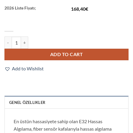
2026 Liste Fiyatı;
168,40
€
E32-C21N 2M quantity
ADD TO CART
Add to Wishlist
GENEL ÖZELLIKLER
En üstün hassasiyete sahip olan E32 Hassas
Algılama, fiber sensör kafalarıyla hassas algılama