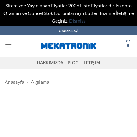
Sitemizde Yayınlanan Fiyatlar 2026 Liste Fiyatlarıdır. İskonto
Oranları ve Güncel Stok Durumları için Lütfen Bizimle İletişime
Geçiniz.
Dismiss
Skip
Omron Bayi
to
content
0
HAKKIMIZDA
BLOG
İLETIŞIM
Anasayfa
-
Algılama