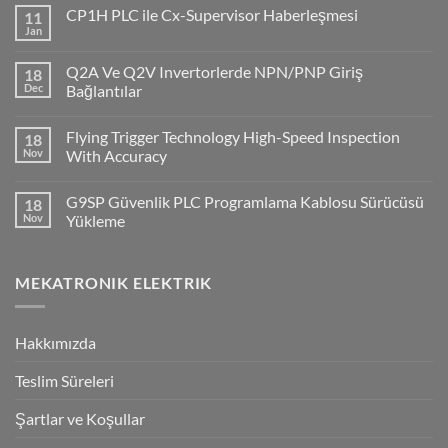
CP1H PLC ile Cx-Supervisor Haberleşmesi
11
Jan
No
Comments
on
Q2A Ve Q2V Invertorlerde NPN/PNP Giriş
18
CP1H
PLC
Dec
Bağlantılar
ile
No
Cx-
Comments
Supervisor
Flying Trigger Technology High-Speed Inspection
18
on
Haberleşmesi
Q2A
Nov
With Accuracy
Ve
Q2V
No
Invertorlerde
Comments
G9SP Güvenlik PLC Programlama Kablosu Sürücüsü
18
NPN/PNP
on
Giriş
Flying
Nov
Yükleme
Bağlantılar
Trigger
Technology
No
High-
Comments
Speed
on
MEKATRONIK ELEKTRIK
Inspection
G9SP
With
Güvenlik
Accuracy
PLC
Programlama
Kablosu
Hakkımızda
Sürücüsü
Yükleme
Teslim Süreleri
Şartlar ve Koşullar