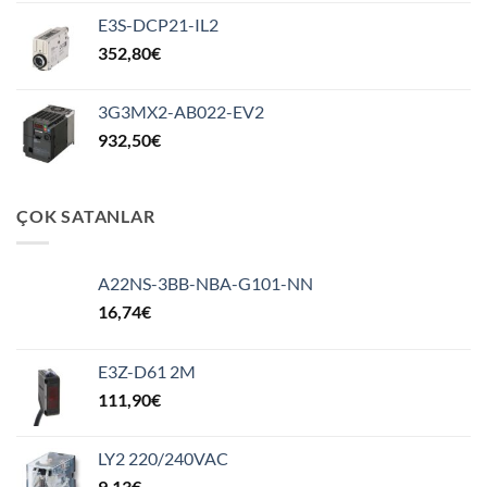
E3S-DCP21-IL2
352,80
€
3G3MX2-AB022-EV2
932,50
€
ÇOK SATANLAR
A22NS-3BB-NBA-G101-NN
16,74
€
E3Z-D61 2M
111,90
€
LY2 220/240VAC
9,13
€