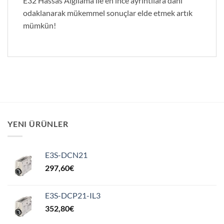
E32 Hassas Algılama ile en ince ayrıntılara dahi
odaklanarak mükemmel sonuçlar elde etmek artık
mümkün!
YENI ÜRÜNLER
E3S-DCN21
297,60
€
E3S-DCP21-IL3
352,80
€