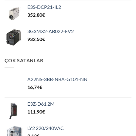
E3S-DCP21-IL2
352,80
€
3G3MX2-AB022-EV2
932,50
€
ÇOK SATANLAR
A22NS-3BB-NBA-G101-NN
16,74
€
E3Z-D61 2M
111,90
€
LY2 220/240VAC
9,13
€