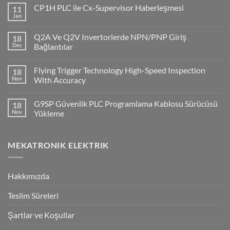
CP1H PLC ile Cx-Supervisor Haberleşmesi
11
Jan
No
Comments
on
Q2A Ve Q2V Invertorlerde NPN/PNP Giriş
18
CP1H
PLC
Dec
Bağlantılar
ile
No
Cx-
Comments
Supervisor
Flying Trigger Technology High-Speed Inspection
18
on
Haberleşmesi
Q2A
Nov
With Accuracy
Ve
Q2V
No
Invertorlerde
Comments
G9SP Güvenlik PLC Programlama Kablosu Sürücüsü
18
NPN/PNP
on
Giriş
Flying
Nov
Yükleme
Bağlantılar
Trigger
Technology
No
High-
Comments
Speed
on
MEKATRONIK ELEKTRIK
Inspection
G9SP
With
Güvenlik
Accuracy
PLC
Programlama
Kablosu
Hakkımızda
Sürücüsü
Yükleme
Teslim Süreleri
Şartlar ve Koşullar