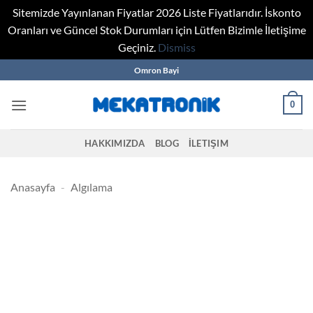
Sitemizde Yayınlanan Fiyatlar 2026 Liste Fiyatlarıdır. İskonto
Oranları ve Güncel Stok Durumları için Lütfen Bizimle İletişime
Geçiniz.
Dismiss
Skip
Omron Bayi
to
content
0
HAKKIMIZDA
BLOG
İLETIŞIM
Anasayfa
-
Algılama