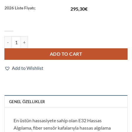
2026 Liste Fiyatı;
295,30
€
E32-C42S 1M quantity
ADD TO CART
Add to Wishlist
GENEL ÖZELLIKLER
En üstün hassasiyete sahip olan E32 Hassas
Algılama, fiber sensör kafalarıyla hassas algılama