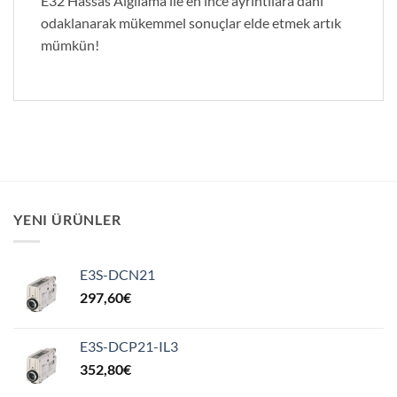
E32 Hassas Algılama ile en ince ayrıntılara dahi
odaklanarak mükemmel sonuçlar elde etmek artık
mümkün!
YENI ÜRÜNLER
E3S-DCN21
297,60
€
E3S-DCP21-IL3
352,80
€