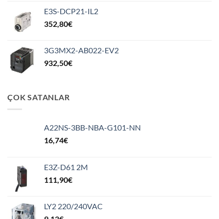
E3S-DCP21-IL2
352,80
€
3G3MX2-AB022-EV2
932,50
€
ÇOK SATANLAR
A22NS-3BB-NBA-G101-NN
16,74
€
E3Z-D61 2M
111,90
€
LY2 220/240VAC
9,13
€