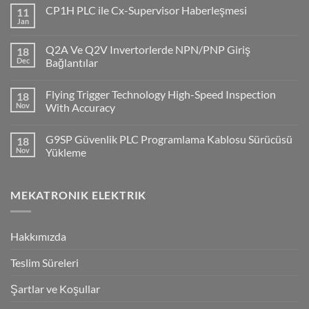
CP1H PLC ile Cx-Supervisor Haberleşmesi
11
Jan
No
Comments
on
Q2A Ve Q2V Invertorlerde NPN/PNP Giriş
18
CP1H
PLC
Dec
Bağlantılar
ile
No
Cx-
Comments
Supervisor
Flying Trigger Technology High-Speed Inspection
18
on
Haberleşmesi
Q2A
Nov
With Accuracy
Ve
Q2V
No
Invertorlerde
Comments
G9SP Güvenlik PLC Programlama Kablosu Sürücüsü
18
NPN/PNP
on
Giriş
Flying
Nov
Yükleme
Bağlantılar
Trigger
Technology
No
High-
Comments
Speed
on
MEKATRONIK ELEKTRIK
Inspection
G9SP
With
Güvenlik
Accuracy
PLC
Programlama
Kablosu
Hakkımızda
Sürücüsü
Yükleme
Teslim Süreleri
Şartlar ve Koşullar