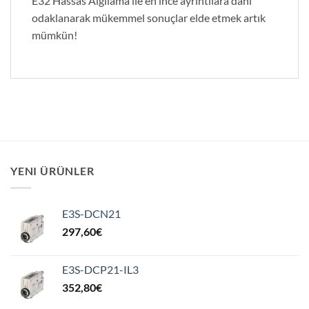
E32 Hassas Algılama ile en ince ayrıntılara dahi
odaklanarak mükemmel sonuçlar elde etmek artık
mümkün!
YENI ÜRÜNLER
E3S-DCN21
297,60
€
E3S-DCP21-IL3
352,80
€