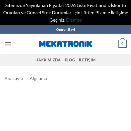
Sitemizde Yayınlanan Fiyatlar 2026 Liste Fiyatlarıdır. İskonto
Oranları ve Güncel Stok Durumları için Lütfen Bizimle İletişime
Geçiniz.
Dismiss
Skip
Omron Bayi
to
content
0
HAKKIMIZDA
BLOG
İLETIŞIM
Anasayfa
-
Algılama