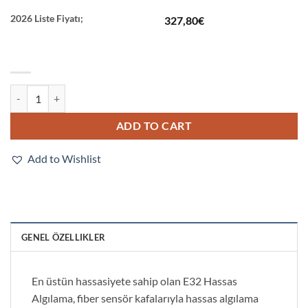
2026 Liste Fiyatı;
327,80
€
E32-A12 2M quantity
ADD TO CART
Add to Wishlist
GENEL ÖZELLIKLER
En üstün hassasiyete sahip olan E32 Hassas
Algılama, fiber sensör kafalarıyla hassas algılama