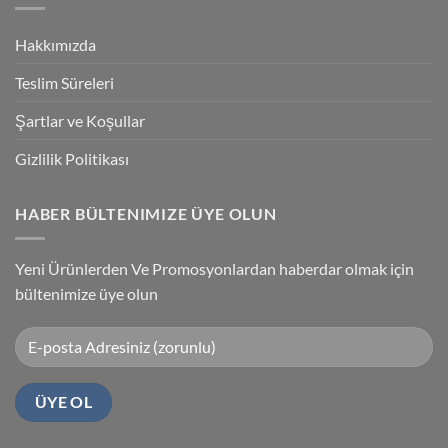
Accuracy
PLC
Programlama
Kablosu
Hakkımızda
Sürücüsü
Yükleme
Teslim Süreleri
Şartlar ve Koşullar
Gizlilik Politikası
HABER BÜLTENIMIZE ÜYE OLUN
Yeni Ürünlerden Ve Promosyonlardan haberdar olmak için
bültenimize üye olun