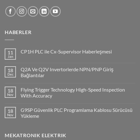
HABERLER
CP1H PLC ile Cx-Supervisor Haberleşmesi
11
Jan
No
Comments
on
Q2A Ve Q2V Invertorlerde NPN/PNP Giriş
18
CP1H
PLC
Dec
Bağlantılar
ile
No
Cx-
Comments
Supervisor
Flying Trigger Technology High-Speed Inspection
18
on
Haberleşmesi
Q2A
Nov
With Accuracy
Ve
Q2V
No
Invertorlerde
Comments
G9SP Güvenlik PLC Programlama Kablosu Sürücüsü
18
NPN/PNP
on
Giriş
Flying
Nov
Yükleme
Bağlantılar
Trigger
Technology
No
High-
Comments
Speed
on
MEKATRONIK ELEKTRIK
Inspection
G9SP
With
Güvenlik