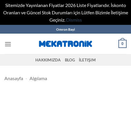
Sitemizde Yayınlanan Fiyatlar 2026 Liste Fiyatlarıdır. İskonto
Oranları ve Güncel Stok Durumları için Lütfen Bizimle İletişime
Geçiniz.
Dismiss
Skip
Omron Bayi
to
content
0
HAKKIMIZDA
BLOG
İLETIŞIM
Anasayfa
-
Algılama