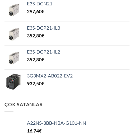
E3S-DCN21
297,60
€
E3S-DCP21-IL3
352,80
€
E3S-DCP21-IL2
352,80
€
3G3MX2-AB022-EV2
932,50
€
ÇOK SATANLAR
A22NS-3BB-NBA-G101-NN
16,74
€