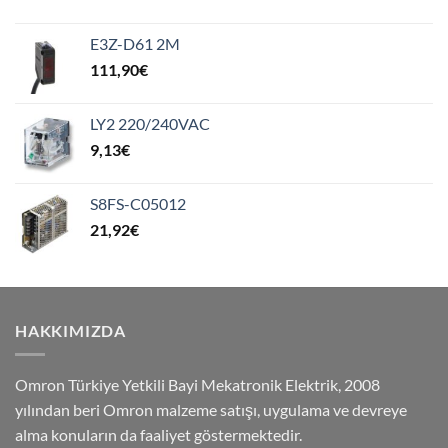
E3Z-D61 2M
111,90
€
LY2 220/240VAC
9,13
€
S8FS-C05012
21,92
€
HAKKIMIZDA
Omron Türkiye Yetkili Bayi Mekatronik Elektrik, 2008
yılından beri Omron malzeme satışı, uygulama ve devreye
alma konuların da faaliyet göstermektedir.