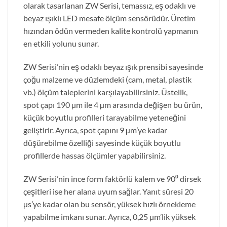
olarak tasarlanan ZW Serisi, temassız, eş odaklı ve
beyaz ışıklı LED mesafe ölçüm sensörüdür. Üretim
hızından ödün vermeden kalite kontrolü yapmanın
en etkili yolunu sunar.
ZW Serisi’nin eş odaklı beyaz ışık prensibi sayesinde
çoğu malzeme ve düzlemdeki (cam, metal, plastik
vb.) ölçüm taleplerini karşılayabilirsiniz. Üstelik,
spot çapı 190 µm ile 4 µm arasında değişen bu ürün,
küçük boyutlu profilleri tarayabilme yeteneğini
geliştirir. Ayrıca, spot çapını 9 µm’ye kadar
düşürebilme özelliği sayesinde küçük boyutlu
profillerde hassas ölçümler yapabilirsiniz.
ZW Serisi’nin ince form faktörlü kalem ve 90⁰ dirsek
çeşitleri ise her alana uyum sağlar. Yanıt süresi 20
µs’ye kadar olan bu sensör, yüksek hızlı örnekleme
yapabilme imkanı sunar. Ayrıca, 0,25 µm’lik yüksek