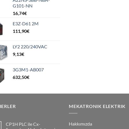
G101-NN
16,74
€
E3Z-D61 2M
111,90
€
LY2 220/240VAC
9,13
€
3G3M1-AB007
632,50
€
BERLER
MEKATRONIK ELEKTRIK
Hakkımızda
CP1H PLC ile Cx-