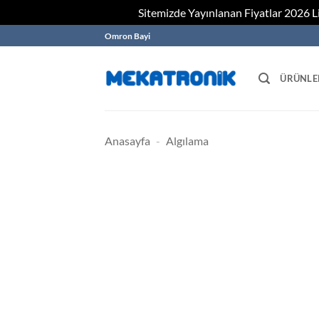
Sitemizde Yayınlanan Fiyatlar 2026 Lis
Skip
Omron Bayi
to
content
ÜRÜNLE
Anasayfa
-
Algılama