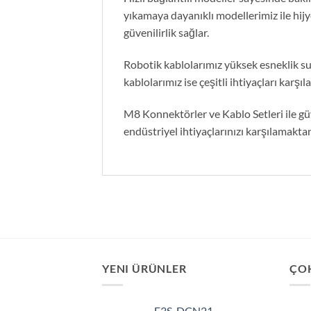
yıkamaya dayanıklı modellerimiz ile hij
güvenilirlik sağlar.
Robotik kablolarımız yüksek esneklik sun
kablolarımız ise çeşitli ihtiyaçları karşı
M8 Konnektörler ve Kablo Setleri ile gü
endüstriyel ihtiyaçlarınızı karşılamakta
YENI ÜRÜNLER
ÇO
E3S-DCN21