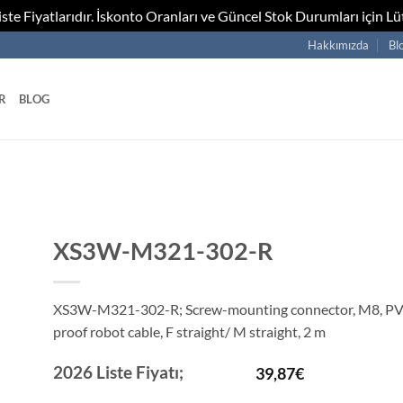
te Fiyatlarıdır. İskonto Oranları ve Güncel Stok Durumları için Lüt
Hakkımızda
Bl
R
BLOG
XS3W-M321-302-R
XS3W-M321-302-R; Screw-mounting connector, M8, PVC
proof robot cable, F straight/ M straight, 2 m
2026 Liste Fiyatı;
39,87
€