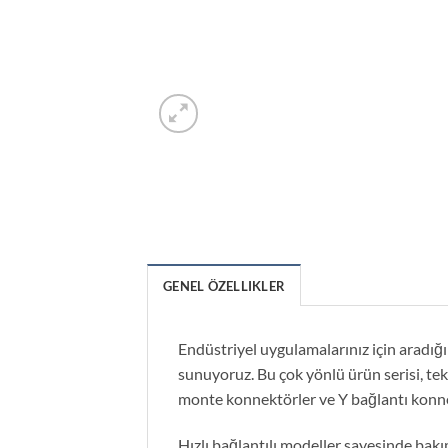
GENEL ÖZELLIKLER
Endüstriyel uygulamalarınız için aradığ
sunuyoruz. Bu çok yönlü ürün serisi, tek
monte konnektörler ve Y bağlantı konnekt
Hızlı bağlantılı modeller sayesinde bakım