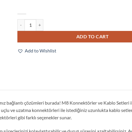
XS3W-M321-302-R quantity
ADD TO CART
Add to Wishlist
ınız bağlantı çözümleri burada! M8 Konnektörler ve Kablo Setleri i
 uçlu ve uzatma konnektörleri ile istediğiniz uzunlukta kablo setle
örleri gibi farklı seçenekler sunar.
 süreçlerinizi kolaylaştırabilir ve duruş süresini azaltabilirsiniz. A