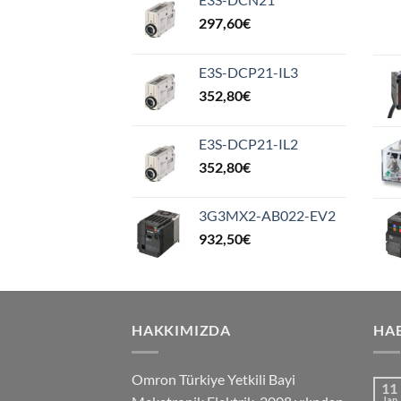
297,60
€
E3S-DCP21-IL3
352,80
€
E3S-DCP21-IL2
352,80
€
3G3MX2-AB022-EV2
932,50
€
HAKKIMIZDA
HA
Omron Türkiye Yetkili Bayi
11
Jan