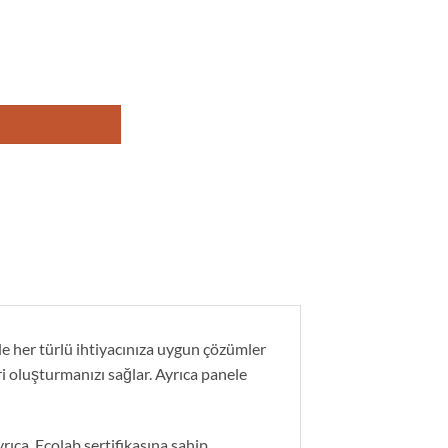
le her türlü ihtiyacınıza uygun çözümler
ri oluşturmanızı sağlar. Ayrıca panele
yrıca, Ecolab sertifikasına sahip