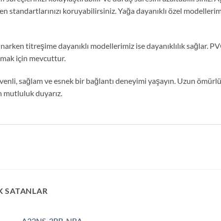
yen standartlarınızı koruyabilirsiniz. Yağa dayanıklı özel modeller
arken titreşime dayanıklı modellerimiz ise dayanıklılık sağlar. PVC
lamak için mevcuttur.
venli, sağlam ve esnek bir bağlantı deneyimi yaşayın. Uzun ömürl
n mutluluk duyarız.
K SATANLAR
A22NS-3BB-NBA-