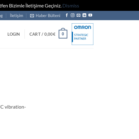
fen Bizimle İletişime Geçiniz.
Dismiss
og
İletişim
Haber Bülteni
0
LOGIN
CART /
0,00
€
 vibration-