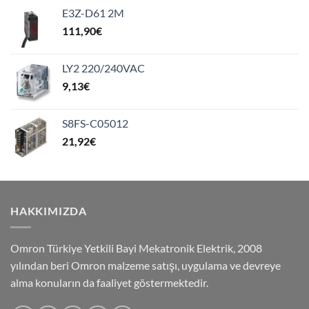
E3Z-D61 2M
111,90
€
LY2 220/240VAC
9,13
€
S8FS-C05012
21,92
€
HAKKIMIZDA
Omron Türkiye Yetkili Bayi Mekatronik Elektrik, 2008
yılından beri Omron malzeme satışı, uygulama ve devreye
alma konuların da faaliyet göstermektedir.