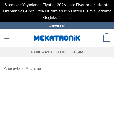
Sitemizde Yayınlanan Fiyatlar 2026 Liste Fiyatlarıdır. İskonto
Oranları ve Güncel Stok Durumları için Lütfen Bizimle İletişime
Geçiniz.
Dismiss
Skip
Omron Bayi
to
content
0
HAKKIMIZDA
BLOG
İLETIŞIM
Anasayfa
-
Algılama