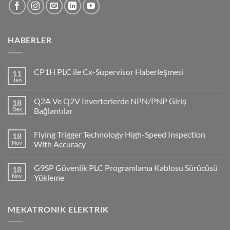
HABERLER
CP1H PLC ile Cx-Supervisor Haberleşmesi
11
Jan
No
Comments
on
Q2A Ve Q2V Invertorlerde NPN/PNP Giriş
18
CP1H
PLC
Dec
Bağlantılar
ile
No
Cx-
Comments
Supervisor
Flying Trigger Technology High-Speed Inspection
18
on
Haberleşmesi
Q2A
Nov
With Accuracy
Ve
Q2V
No
Invertorlerde
Comments
G9SP Güvenlik PLC Programlama Kablosu Sürücüsü
18
NPN/PNP
on
Giriş
Flying
Nov
Yükleme
Bağlantılar
Trigger
Technology
No
High-
Comments
Speed
on
MEKATRONIK ELEKTRIK
Inspection
G9SP
With
Güvenlik
Accuracy
PLC
Programlama