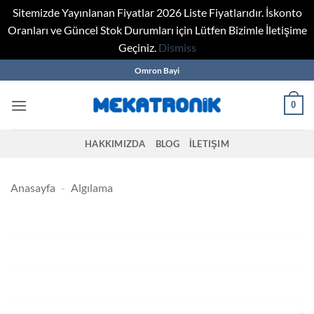
Sitemizde Yayınlanan Fiyatlar 2026 Liste Fiyatlarıdır. İskonto
Oranları ve Güncel Stok Durumları için Lütfen Bizimle İletişime
Geçiniz.
Dismiss
Skip
Omron Bayi
to
content
0
HAKKIMIZDA
BLOG
İLETIŞIM
Anasayfa
-
Algılama