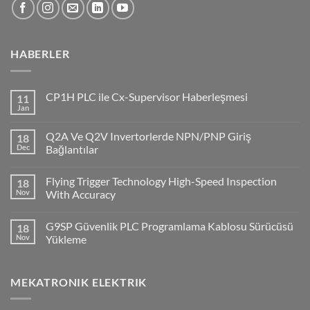
HABERLER
CP1H PLC ile Cx-Supervisor Haberleşmesi
11
Jan
No
Comments
on
Q2A Ve Q2V Invertorlerde NPN/PNP Giriş
18
CP1H
PLC
Dec
Bağlantılar
ile
No
Cx-
Comments
Supervisor
Flying Trigger Technology High-Speed Inspection
18
on
Haberleşmesi
Q2A
Nov
With Accuracy
Ve
Q2V
No
Invertorlerde
Comments
G9SP Güvenlik PLC Programlama Kablosu Sürücüsü
18
NPN/PNP
on
Giriş
Flying
Nov
Yükleme
Bağlantılar
Trigger
Technology
No
High-
Comments
Speed
on
MEKATRONIK ELEKTRIK
Inspection
G9SP
With
Güvenlik
Accuracy
PLC
Programlama