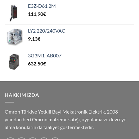
E3Z-D61 2M
111,90
€
LY2 220/240VAC
9,13
€
3G3M1-AB007
632,50
€
HAKKIMIZDA
Omron Türkiye Yetkili Bayi Mekatronik Elektrik, 2008
yılından beri Omron malzeme satışı, uygulama ve devreye
alma konuların da faaliyet göstermektedir.