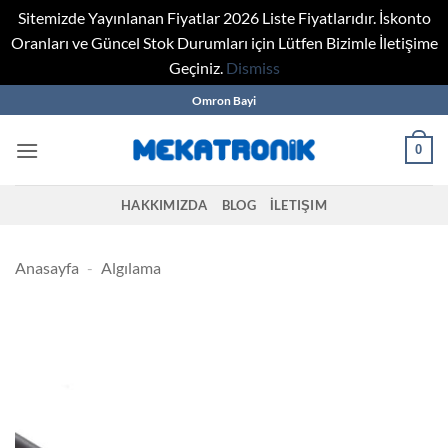
Sitemizde Yayınlanan Fiyatlar 2026 Liste Fiyatlarıdır. İskonto
Oranları ve Güncel Stok Durumları için Lütfen Bizimle İletişime
Geçiniz.
Dismiss
Skip
Omron Bayi
to
content
0
HAKKIMIZDA
BLOG
İLETIŞIM
Anasayfa
-
Algılama