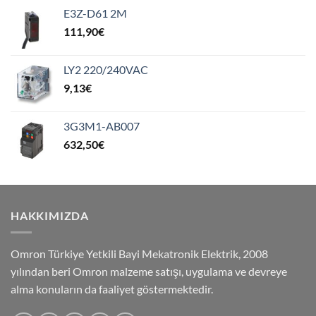
E3Z-D61 2M
111,90
€
LY2 220/240VAC
9,13
€
3G3M1-AB007
632,50
€
HAKKIMIZDA
Omron Türkiye Yetkili Bayi Mekatronik Elektrik, 2008
yılından beri Omron malzeme satışı, uygulama ve devreye
alma konuların da faaliyet göstermektedir.