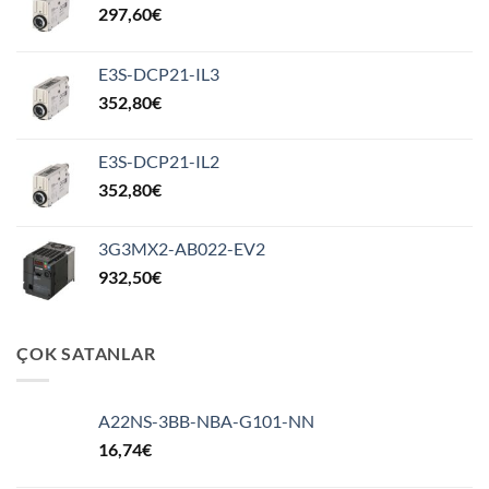
297,60
€
E3S-DCP21-IL3
352,80
€
E3S-DCP21-IL2
352,80
€
3G3MX2-AB022-EV2
932,50
€
ÇOK SATANLAR
A22NS-3BB-NBA-G101-NN
16,74
€