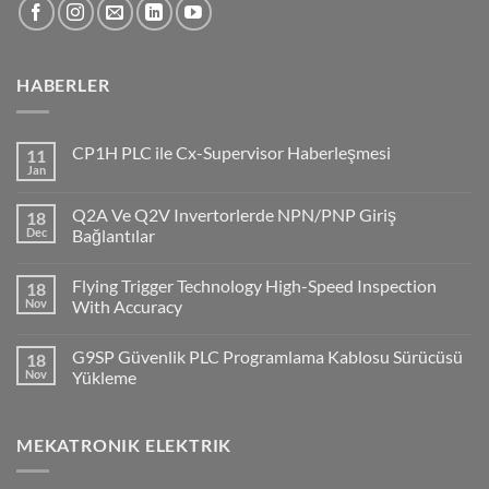
HABERLER
CP1H PLC ile Cx-Supervisor Haberleşmesi
11
Jan
No
Comments
on
Q2A Ve Q2V Invertorlerde NPN/PNP Giriş
18
CP1H
PLC
Dec
Bağlantılar
ile
No
Cx-
Comments
Supervisor
Flying Trigger Technology High-Speed Inspection
18
on
Haberleşmesi
Q2A
Nov
With Accuracy
Ve
Q2V
No
Invertorlerde
Comments
G9SP Güvenlik PLC Programlama Kablosu Sürücüsü
18
NPN/PNP
on
Giriş
Flying
Nov
Yükleme
Bağlantılar
Trigger
Technology
No
High-
Comments
Speed
on
MEKATRONIK ELEKTRIK
Inspection
G9SP
With
Güvenlik
Accuracy
PLC
Programlama