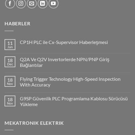
HABERLER
CP1H PLC ile Cx-Supervisor Haberleşmesi
11
Jan
No
Comments
on
Q2A Ve Q2V Invertorlerde NPN/PNP Giriş
18
CP1H
PLC
Dec
Bağlantılar
ile
No
Cx-
Comments
Supervisor
Flying Trigger Technology High-Speed Inspection
18
on
Haberleşmesi
Q2A
Nov
With Accuracy
Ve
Q2V
No
Invertorlerde
Comments
G9SP Güvenlik PLC Programlama Kablosu Sürücüsü
18
NPN/PNP
on
Giriş
Flying
Nov
Yükleme
Bağlantılar
Trigger
Technology
No
High-
Comments
Speed
on
MEKATRONIK ELEKTRIK
Inspection
G9SP
With
Güvenlik
Accuracy
PLC
Programlama