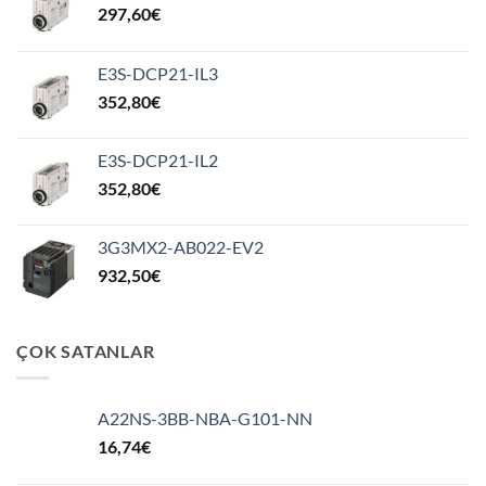
297,60
€
E3S-DCP21-IL3
352,80
€
E3S-DCP21-IL2
352,80
€
3G3MX2-AB022-EV2
932,50
€
ÇOK SATANLAR
A22NS-3BB-NBA-G101-NN
16,74
€