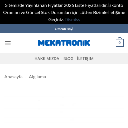
Sitemizde Yayınlanan Fiyatlar 2026 Liste Fiyatlarıdır. İskonto
Oranları ve Güncel Stok Durumları için Lütfen Bizimle İletişime
Geçiniz.
Dismiss
Skip
Omron Bayi
to
content
0
HAKKIMIZDA
BLOG
İLETIŞIM
Anasayfa
-
Algılama