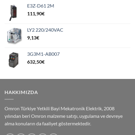
E3Z-D61 2M
111,90
€
LY2 220/240VAC
9,13
€
3G3M1-AB007
632,50
€
HAKKIMIZDA
Omron Türkiye Yetkili Bayi Mekatronik Elektrik, 2008
yılından beri Omron malzeme satışı, uygulama ve devreye
alma konuların da faaliyet göstermektedir.