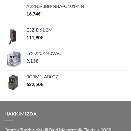
A22NS-3BB-NBA-G101-NN
16,74
€
E3Z-D61 2M
111,90
€
LY2 220/240VAC
9,13
€
3G3M1-AB007
632,50
€
HAKKIMIZDA
Omron Türkiye Yetkili Bayi Mekatronik Elektrik, 2008