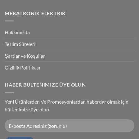
Technology
No
High-
Comments
Speed
on
MEKATRONIK ELEKTRIK
Inspection
G9SP
With
Güvenlik
Accuracy
PLC
Programlama
Kablosu
Hakkımızda
Sürücüsü
Yükleme
Teslim Süreleri
Şartlar ve Koşullar
Gizlilik Politikası
HABER BÜLTENIMIZE ÜYE OLUN
Yeni Ürünlerden Ve Promosyonlardan haberdar olmak için
bültenimize üye olun