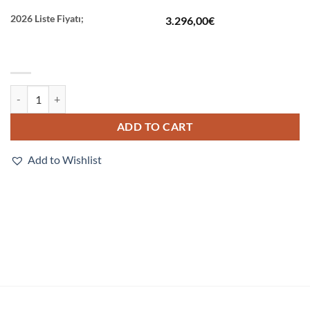
2026 Liste Fiyatı;
3.296,00
€
V440-FXXXY50M-NNX quantity
ADD TO CART
Add to Wishlist