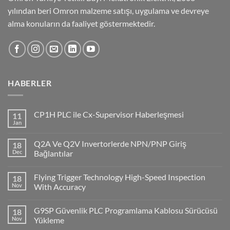
yılından beri Omron malzeme satışı, uygulama ve devreye
alma konuların da faaliyet göstermektedir.
HABERLER
CP1H PLC ile Cx-Supervisor Haberleşmesi
11
Jan
No
Comments
on
Q2A Ve Q2V Invertorlerde NPN/PNP Giriş
18
CP1H
PLC
Dec
Bağlantılar
ile
No
Cx-
Comments
Supervisor
Flying Trigger Technology High-Speed Inspection
18
on
Haberleşmesi
Q2A
Nov
With Accuracy
Ve
Q2V
No
Invertorlerde
Comments
G9SP Güvenlik PLC Programlama Kablosu Sürücüsü
18
NPN/PNP
on
Giriş
Flying
Nov
Yükleme
Bağlantılar
Trigger