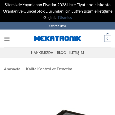
Sitemizde Yayınlanan Fiyatlar 2026 Liste Fiyatlarıdır. İskonto
Oranları ve Güncel Stok Durumları için Lütfen Bizimle İletişime
Geçiniz.
Dismiss
Skip
Omron Bayi
to
content
0
HAKKIMIZDA
BLOG
İLETIŞIM
Anasayfa
-
Kalite Kontrol ve Denetim