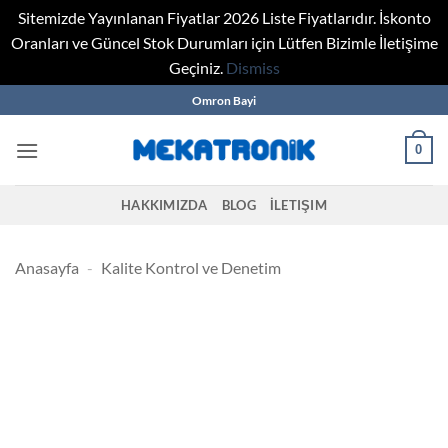
Sitemizde Yayınlanan Fiyatlar 2026 Liste Fiyatlarıdır. İskonto
Oranları ve Güncel Stok Durumları için Lütfen Bizimle İletişime
Geçiniz.
Dismiss
Skip
Omron Bayi
to
content
0
HAKKIMIZDA
BLOG
İLETIŞIM
Anasayfa
-
Kalite Kontrol ve Denetim