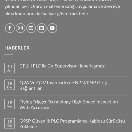
yılından beri Omron malzeme satışı, uygulama ve devreye
alma konuların da faaliyet göstermektedir.
HABERLER
CP1H PLC ile Cx-Supervisor Haberleşmesi
11
Jan
No
Comments
on
Q2A Ve Q2V Invertorlerde NPN/PNP Giriş
18
CP1H
PLC
Dec
Bağlantılar
ile
No
Cx-
Comments
Supervisor
Flying Trigger Technology High-Speed Inspection
18
on
Haberleşmesi
Q2A
Nov
With Accuracy
Ve
Q2V
No
Invertorlerde
Comments
G9SP Güvenlik PLC Programlama Kablosu Sürücüsü
18
NPN/PNP
on
Giriş
Flying
Nov
Yükleme
Bağlantılar
Trigger