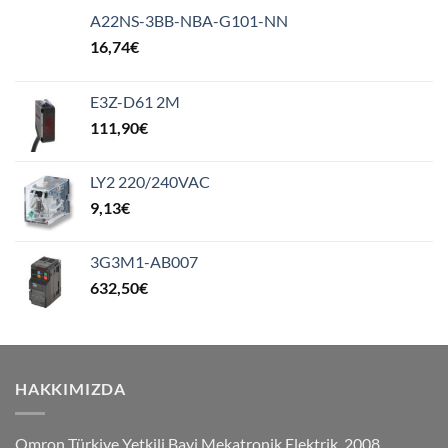
A22NS-3BB-NBA-G101-NN
16,74
€
E3Z-D61 2M
111,90
€
LY2 220/240VAC
9,13
€
3G3M1-AB007
632,50
€
HAKKIMIZDA
Omron Türkiye Yetkili Bayi Mekatronik Elektrik, 2008