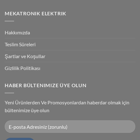
Technology
No
High-
Comments
Speed
on
MEKATRONIK ELEKTRIK
Inspection
G9SP
With
Güvenlik
Accuracy
PLC
Programlama
Kablosu
Hakkımızda
Sürücüsü
Yükleme
Teslim Süreleri
Şartlar ve Koşullar
Gizlilik Politikası
HABER BÜLTENIMIZE ÜYE OLUN
Yeni Ürünlerden Ve Promosyonlardan haberdar olmak için
bültenimize üye olun