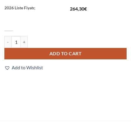
2026 Liste Fiyatı;
264,30
€
V420-WRU8X-1M quantity
ADD TO CART
Add to Wishlist