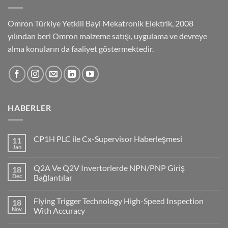
Omron Türkiye Yetkili Bayi Mekatronik Elektrik, 2008
yılından beri Omron malzeme satışı, uygulama ve devreye
alma konuların da faaliyet göstermektedir.
HABERLER
CP1H PLC ile Cx-Supervisor Haberleşmesi
11
Jan
No
Comments
on
Q2A Ve Q2V Invertorlerde NPN/PNP Giriş
18
CP1H
PLC
Dec
Bağlantılar
ile
No
Cx-
Comments
Supervisor
Flying Trigger Technology High-Speed Inspection
18
on
Haberleşmesi
Q2A
Nov
With Accuracy
Ve
Q2V
No
Invertorlerde
Comments