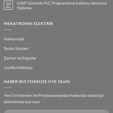
G9SP Güvenlik PLC Programlama Kablosu Sürücüsü
18
NPN/PNP
on
Giriş
Flying
Nov
Yükleme
Bağlantılar
Trigger
Technology
No
High-
Comments
Speed
on
MEKATRONIK ELEKTRIK
Inspection
G9SP
With
Güvenlik
Accuracy
PLC
Programlama
Kablosu
Hakkımızda
Sürücüsü
Yükleme
Teslim Süreleri
Şartlar ve Koşullar
Gizlilik Politikası
HABER BÜLTENIMIZE ÜYE OLUN
Yeni Ürünlerden Ve Promosyonlardan haberdar olmak için
bültenimize üye olun