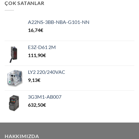
ÇOK SATANLAR
A22NS-3BB-NBA-G101-NN
16,74
€
E3Z-D61 2M
111,90
€
LY2 220/240VAC
9,13
€
3G3M1-AB007
632,50
€
HAKKIMIZDA