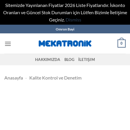
Sitemizde Yayınlanan Fiyatlar 2026 Liste Fiyatlarıdır. İskonto
Oranları ve Güncel Stok Durumları için Lütfen Bizimle İletişime
Geçiniz.
Dismiss
Skip
Omron Bayi
to
content
0
HAKKIMIZDA
BLOG
İLETIŞIM
Anasayfa
-
Kalite Kontrol ve Denetim