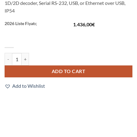
1D/2D decoder, Serial RS-232, USB, or Ethernet over USB,
IP54
2026 Liste Fiyatı;
1.436,00
€
V420-F190W03M-NNP quantity
ADD TO CART
Add to Wishlist