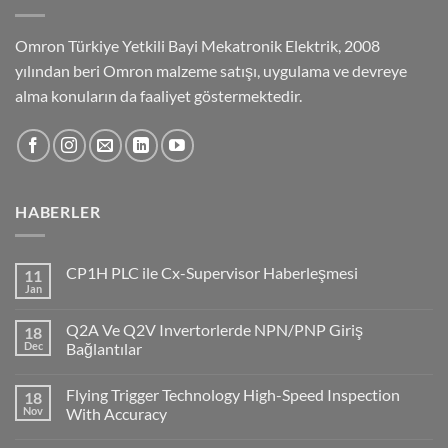
Omron Türkiye Yetkili Bayi Mekatronik Elektrik, 2008
yılından beri Omron malzeme satışı, uygulama ve devreye
alma konuların da faaliyet göstermektedir.
HABERLER
CP1H PLC ile Cx-Supervisor Haberleşmesi
11
Jan
No
Comments
on
Q2A Ve Q2V Invertorlerde NPN/PNP Giriş
18
CP1H
PLC
Dec
Bağlantılar
ile
No
Cx-
Comments
Supervisor
Flying Trigger Technology High-Speed Inspection
18
on
Haberleşmesi
Q2A
Nov
With Accuracy
Ve
Q2V
No
Invertorlerde
Comments