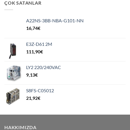
ÇOK SATANLAR
A22NS-3BB-NBA-G101-NN
16,74
€
E3Z-D61 2M
111,90
€
LY2 220/240VAC
9,13
€
S8FS-C05012
21,92
€
HAKKIMIZDA