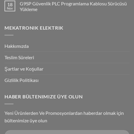
G9SP Güvenlik PLC Programlama Kablosu Sürücüsü
18
NPN/PNP
on
Giriş
Flying
Nov
Yükleme
Bağlantılar
Trigger
Technology
No
High-
Comments
Speed
on
MEKATRONIK ELEKTRIK
Inspection
G9SP
With
Güvenlik
Accuracy
PLC
Programlama
Kablosu
Hakkımızda
Sürücüsü
Yükleme
Teslim Süreleri
Şartlar ve Koşullar
Gizlilik Politikası
HABER BÜLTENIMIZE ÜYE OLUN
Yeni Ürünlerden Ve Promosyonlardan haberdar olmak için
bültenimize üye olun