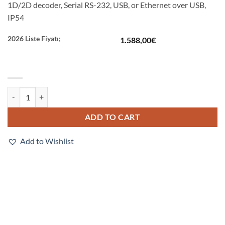
1D/2D decoder, Serial RS-232, USB, or Ethernet over USB,
IP54
2026 Liste Fiyatı;
1.588,00
€
V420-F190M03M-SRP quantity
ADD TO CART
Add to Wishlist