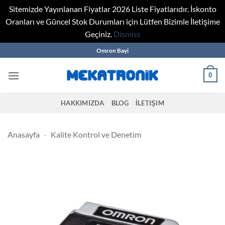
Sitemizde Yayınlanan Fiyatlar 2026 Liste Fiyatlarıdır. İskonto
Oranları ve Güncel Stok Durumları için Lütfen Bizimle İletişime
Geçiniz.
Dismiss
Skip
Omron Bayi
to
content
0
HAKKIMIZDA
BLOG
İLETIŞIM
Anasayfa
-
Kalite Kontrol ve Denetim