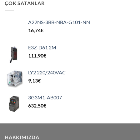
ÇOK SATANLAR
A22NS-3BB-NBA-G101-NN
16,74
€
E3Z-D61 2M
111,90
€
LY2 220/240VAC
9,13
€
3G3M1-AB007
632,50
€
HAKKIMIZDA