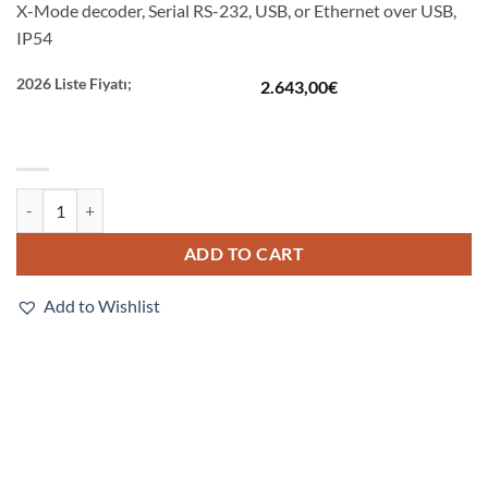
X-Mode decoder, Serial RS-232, USB, or Ethernet over USB,
IP54
2026 Liste Fiyatı;
2.643,00
€
V420-F102W12M-NNX quantity
ADD TO CART
Add to Wishlist