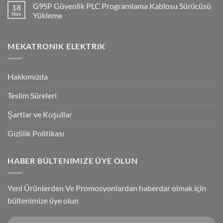
G9SP Güvenlik PLC Programlama Kablosu Sürücüsü
18
NPN/PNP
on
Giriş
Flying
Nov
Yükleme
Bağlantılar
Trigger
Technology
No
High-
Comments
Speed
on
MEKATRONIK ELEKTRIK
Inspection
G9SP
With
Güvenlik
Accuracy
PLC
Programlama
Kablosu
Hakkımızda
Sürücüsü
Yükleme
Teslim Süreleri
Şartlar ve Koşullar
Gizlilik Politikası
HABER BÜLTENIMIZE ÜYE OLUN
Yeni Ürünlerden Ve Promosyonlardan haberdar olmak için
bültenimize üye olun