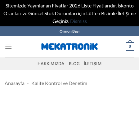
Sitemizde Yayınlanan Fiyatlar 2026 Liste Fiyatlarıdır. İskonto
Oranları ve Güncel Stok Durumları için Lütfen Bizimle İletişime
Geçiniz.
Dismiss
Skip
Omron Bayi
to
content
0
HAKKIMIZDA
BLOG
İLETIŞIM
Anasayfa
-
Kalite Kontrol ve Denetim