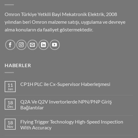
Omron Türkiye Yetkili Bayi Mekatronik Elektrik, 2008
yılından beri Omron malzeme satışı, uygulama ve devreye
alma konuların da faaliyet göstermektedir.
HABERLER
CP1H PLC ile Cx-Supervisor Haberleşmesi
11
Jan
No
Comments
on
Q2A Ve Q2V Invertorlerde NPN/PNP Giriş
18
CP1H
PLC
Dec
Bağlantılar
ile
No
Cx-
Comments
Supervisor
Flying Trigger Technology High-Speed Inspection
18
on
Haberleşmesi
Q2A
Nov
With Accuracy
Ve
Q2V
No
Invertorlerde
Comments