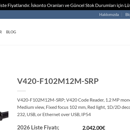
te Fiyatlarıdır. İskonto Oranları ve Güncel Stok Durumları için Lüt
Hakkımızda
Bl
R
BLOG
V420-F102M12M-SRP
V420-F102M12M-SRP; V420 Code Reader, 1.2 MP mon
Medium view, Fixed focus 102 mm, Red light, 1D/2D decod
232, USB, or Ethernet over USB, IP54
2026 Liste Fiyatı;
2.042,00
€