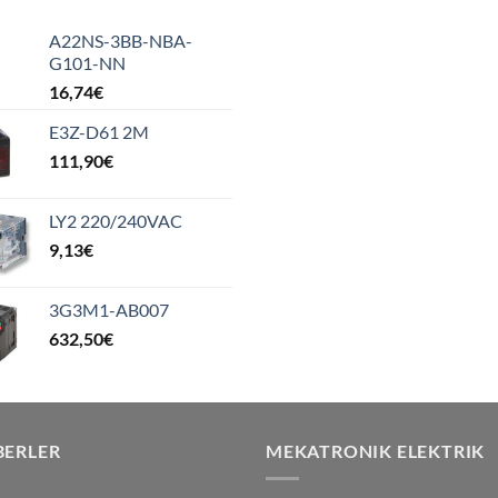
A22NS-3BB-NBA-
G101-NN
16,74
€
E3Z-D61 2M
111,90
€
LY2 220/240VAC
9,13
€
3G3M1-AB007
632,50
€
BERLER
MEKATRONIK ELEKTRIK