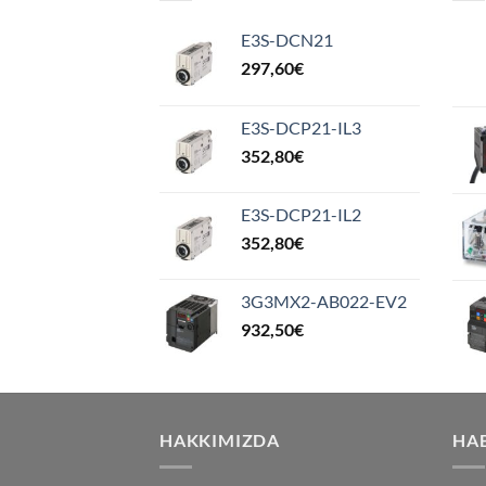
E3S-DCN21
297,60
€
E3S-DCP21-IL3
352,80
€
E3S-DCP21-IL2
352,80
€
3G3MX2-AB022-EV2
932,50
€
HAKKIMIZDA
HA