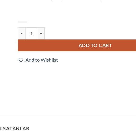
V420-F102M12M-SRP quantity
ADD TO CART
Add to Wishlist
K SATANLAR