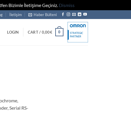
fen Bizimle İletişime Geçiniz.
Dismiss
og
İletişim
Haber Bülteni
0
LOGIN
CART /
0,00
€
ochrome,
er, Serial RS-