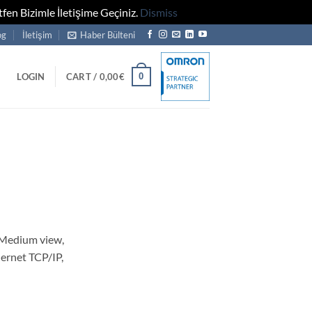
fen Bizimle İletişime Geçiniz.
Dismiss
og
İletişim
Haber Bülteni
0
LOGIN
CART /
0,00
€
Medium view,
ernet TCP/IP,