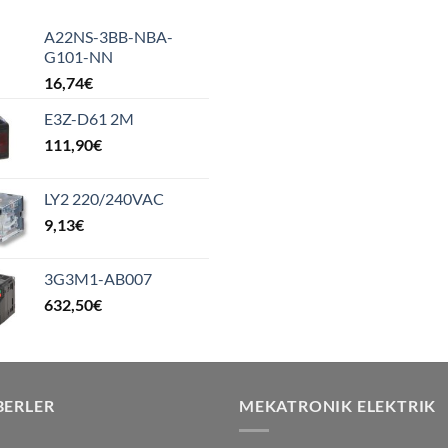
A22NS-3BB-NBA-
G101-NN
16,74
€
E3Z-D61 2M
111,90
€
LY2 220/240VAC
9,13
€
3G3M1-AB007
632,50
€
BERLER
MEKATRONIK ELEKTRIK