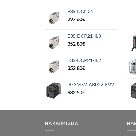
E3S-DCN21
297,60
€
E3S-DCP21-IL3
352,80
€
E3S-DCP21-IL2
352,80
€
3G3MX2-AB022-EV2
932,50
€
HAKKIMIZDA
HA