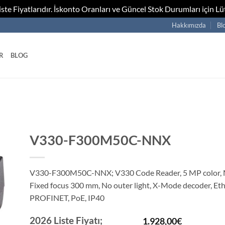
te Fiyatlarıdır. İskonto Oranları ve Güncel Stok Durumları için Lüt
Hakkımızda
Bl
R
BLOG
V330-F300M50C-NNX
V330-F300M50C-NNX; V330 Code Reader, 5 MP color, 
Fixed focus 300 mm, No outer light, X-Mode decoder, Eth
PROFINET, PoE, IP40
2026 Liste Fiyatı;
1.928,00
€