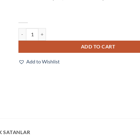
V330-F300M50C-NNX quantity
ADD TO CART
Add to Wishlist
K SATANLAR