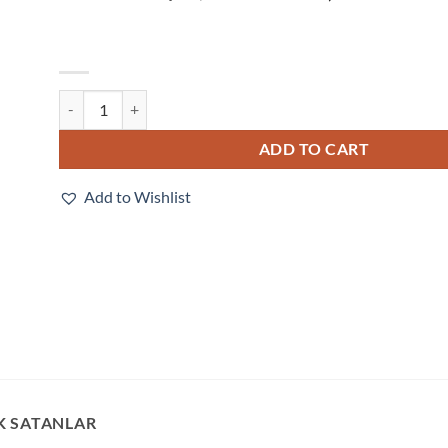
V330-F300M50C-NNP quantity
ADD TO CART
Add to Wishlist
K SATANLAR