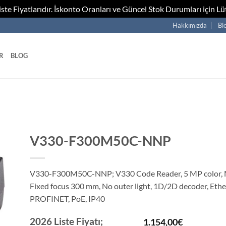
te Fiyatlarıdır. İskonto Oranları ve Güncel Stok Durumları için Lüt
Hakkımızda
Bl
R
BLOG
V330-F300M50C-NNP
V330-F300M50C-NNP; V330 Code Reader, 5 MP color, 
Fixed focus 300 mm, No outer light, 1D/2D decoder, Ethe
PROFINET, PoE, IP40
2026 Liste Fiyatı;
1.154,00
€