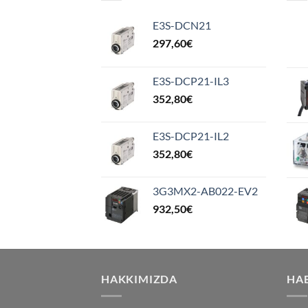
E3S-DCN21
297,60
€
E3S-DCP21-IL3
352,80
€
E3S-DCP21-IL2
352,80
€
3G3MX2-AB022-EV2
932,50
€
HAKKIMIZDA
HA