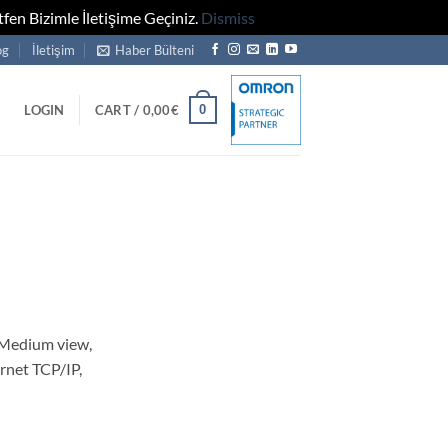
fen Bizimle İletişime Geçiniz.
Dismiss
og
İletişim
Haber Bülteni
0
LOGIN
CART /
0,00
€
Medium view,
rnet TCP/IP,