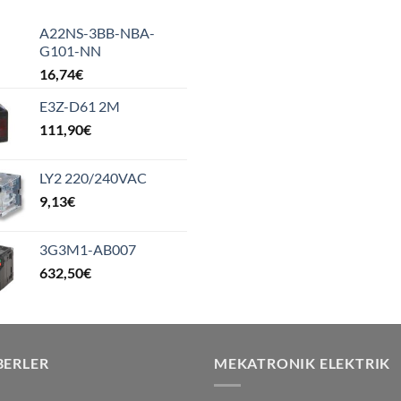
A22NS-3BB-NBA-
G101-NN
16,74
€
E3Z-D61 2M
111,90
€
LY2 220/240VAC
9,13
€
3G3M1-AB007
632,50
€
BERLER
MEKATRONIK ELEKTRIK