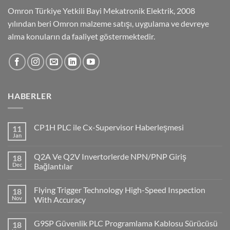
Omron Türkiye Yetkili Bayi Mekatronik Elektrik, 2008
yılından beri Omron malzeme satışı, uygulama ve devreye
alma konuların da faaliyet göstermektedir.
HABERLER
CP1H PLC ile Cx-Supervisor Haberleşmesi
11
Jan
No
Comments
on
Q2A Ve Q2V Invertorlerde NPN/PNP Giriş
18
CP1H
PLC
Dec
Bağlantılar
ile
No
Cx-
Comments
Supervisor
Flying Trigger Technology High-Speed Inspection
18
on
Haberleşmesi
Q2A
Nov
With Accuracy
Ve
Q2V
No
Invertorlerde
Comments
G9SP Güvenlik PLC Programlama Kablosu Sürücüsü
18
NPN/PNP
on
Giriş
Flying