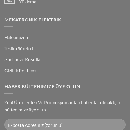
Nov
Yükleme
Bağlantılar
Trigger
Technology
No
High-
Comments
Speed
on
MEKATRONIK ELEKTRIK
Inspection
G9SP
With
Güvenlik
Accuracy
PLC
Programlama
Kablosu
Hakkımızda
Sürücüsü
Yükleme
Teslim Süreleri
Şartlar ve Koşullar
Gizlilik Politikası
HABER BÜLTENIMIZE ÜYE OLUN
Yeni Ürünlerden Ve Promosyonlardan haberdar olmak için
bültenimize üye olun