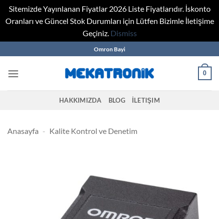
Sitemizde Yayınlanan Fiyatlar 2026 Liste Fiyatlarıdır. İskonto
Oranları ve Güncel Stok Durumları için Lütfen Bizimle İletişime
Geçiniz.
Dismiss
Skip
Omron Bayi
to
content
0
HAKKIMIZDA
BLOG
İLETIŞIM
Anasayfa
-
Kalite Kontrol ve Denetim