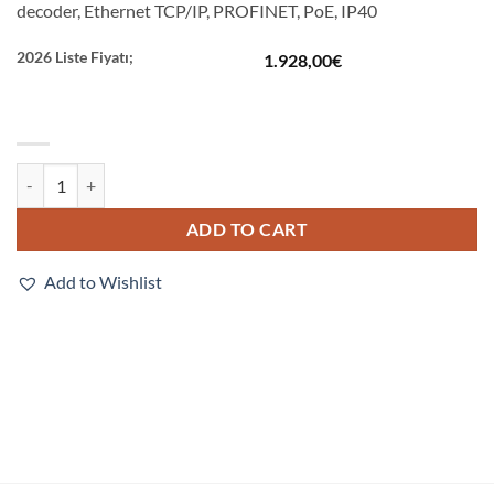
decoder, Ethernet TCP/IP, PROFINET, PoE, IP40
2026 Liste Fiyatı;
1.928,00
€
V330-F190W50C-NNX quantity
ADD TO CART
Add to Wishlist