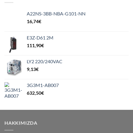
A22NS-3BB-NBA-G101-NN
16,74
€
E3Z-D61 2M
111,90
€
LY2 220/240VAC
9,13
€
3G3M1-AB007
632,50
€
HAKKIMIZDA