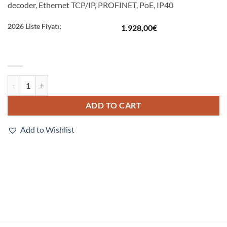
decoder, Ethernet TCP/IP, PROFINET, PoE, IP40
2026 Liste Fiyatı;
1.928,00
€
V330-F133M50C-NNX quantity
ADD TO CART
Add to Wishlist