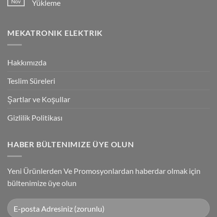
Nov
Yükleme
Bağlantılar
Trigger
Technology
No
High-
Comments
Speed
on
MEKATRONIK ELEKTRIK
Inspection
G9SP
With
Güvenlik
Accuracy
PLC
Programlama
Kablosu
Hakkımızda
Sürücüsü
Yükleme
Teslim Süreleri
Şartlar ve Koşullar
Gizlilik Politikası
HABER BÜLTENIMIZE ÜYE OLUN
Yeni Ürünlerden Ve Promosyonlardan haberdar olmak için
bültenimize üye olun