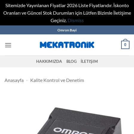
Sitemizde Yayınlanan Fiyatlar 2026 Liste Fiyatlarıdır. İskonto
Oranları ve Güncel Stok Durumları için Lütfen Bizimle İletişime
Geçiniz.
Dismiss
Skip
Omron Bayi
to
content
0
HAKKIMIZDA
BLOG
İLETIŞIM
Anasayfa
-
Kalite Kontrol ve Denetim