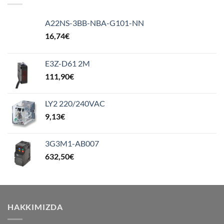
A22NS-3BB-NBA-G101-NN
16,74
€
E3Z-D61 2M
111,90
€
LY2 220/240VAC
9,13
€
3G3M1-AB007
632,50
€
HAKKIMIZDA