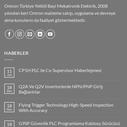
Omron Türkiye Yetkili Bayi Mekatronik Elektrik, 2008
yılından beri Omron malzeme satışı, uygulama ve devreye
alma konuların da faaliyet göstermektedir.
HABERLER
CP1H PLC ile Cx-Supervisor Haberleşmesi
11
Jan
No
Comments
on
Q2A Ve Q2V Invertorlerde NPN/PNP Giriş
18
CP1H
PLC
Dec
Bağlantılar
ile
No
Cx-
Comments
Supervisor
Flying Trigger Technology High-Speed Inspection
18
on
Haberleşmesi
Q2A
Nov
With Accuracy
Ve
Q2V
No
Invertorlerde
Comments
G9SP Güvenlik PLC Programlama Kablosu Sürücüsü
18
NPN/PNP
on
Giriş
Flying