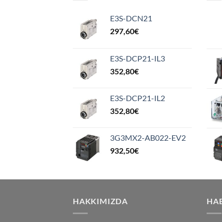
E3S-DCN21
297,60
€
E3S-DCP21-IL3
352,80
€
E3S-DCP21-IL2
352,80
€
3G3MX2-AB022-EV2
932,50
€
HAKKIMIZDA
HA