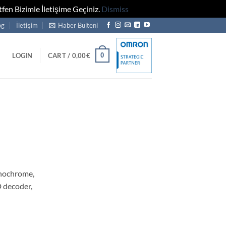
fen Bizimle İletişime Geçiniz.
Dismiss
og
İletişim
Haber Bülteni
0
LOGIN
CART /
0,00
€
nochrome,
 decoder,