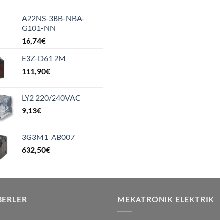
A22NS-3BB-NBA-
G101-NN
16,74
€
E3Z-D61 2M
111,90
€
LY2 220/240VAC
9,13
€
3G3M1-AB007
632,50
€
BERLER
MEKATRONIK ELEKTRIK