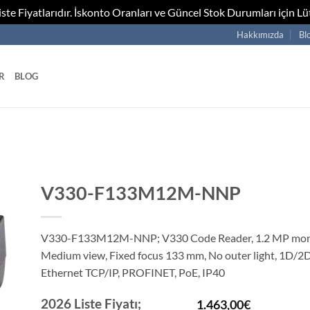
te Fiyatlarıdır. İskonto Oranları ve Güncel Stok Durumları için Lüt
Hakkımızda
Bl
R
BLOG
V330-F133M12M-NNP
V330-F133M12M-NNP; V330 Code Reader, 1.2 MP mo
Medium view, Fixed focus 133 mm, No outer light, 1D/2D
Ethernet TCP/IP, PROFINET, PoE, IP40
2026 Liste Fiyatı;
1.463,00
€