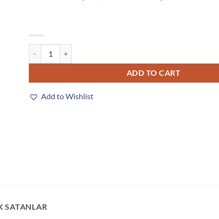
V330-F133M12M-NNP quantity
ADD TO CART
Add to Wishlist
K SATANLAR