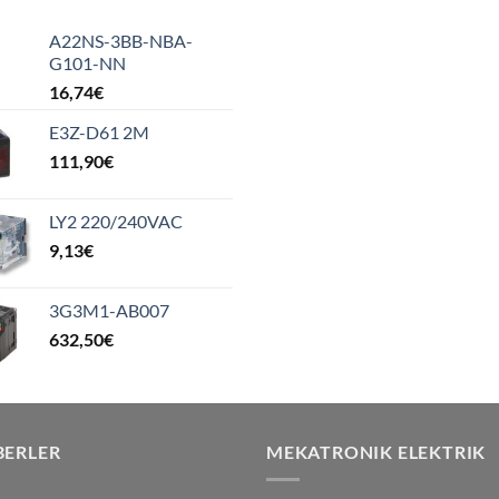
A22NS-3BB-NBA-
G101-NN
16,74
€
E3Z-D61 2M
111,90
€
LY2 220/240VAC
9,13
€
3G3M1-AB007
632,50
€
BERLER
MEKATRONIK ELEKTRIK