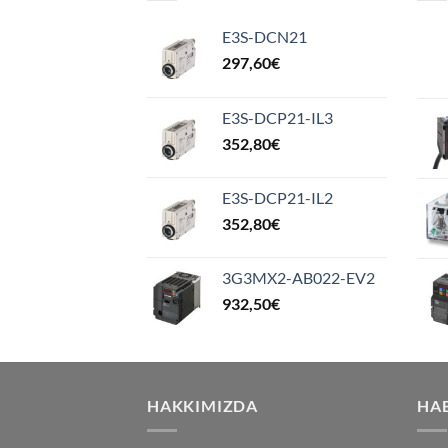
E3S-DCN21
297,60
€
E3S-DCP21-IL3
352,80
€
E3S-DCP21-IL2
352,80
€
3G3MX2-AB022-EV2
932,50
€
HAKKIMIZDA
HA