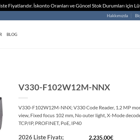
te Fiyatlarıdır. İskonto Oranları ve Güncel Stok Durumları için Lüt
Hakkımızda
Bl
R
BLOG
V330-F102W12M-NNX
V330-F102W12M-NNX; V330 Code Reader, 1.2 MP mo
view, Fixed focus 102 mm, No outer light, X-Mode decode
TCP/IP, PROFINET, PoE, IP40
2026 Liste Fiyatı;
2.235,00
€