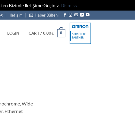
fen Bizimle İletişime Geçiniz.
Dismiss
og
İletişim
Haber Bülteni
0
LOGIN
CART /
0,00
€
nochrome, Wide
r, Ethernet