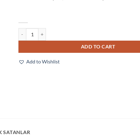
V330-F102W12M-NNX quantity
ADD TO CART
Add to Wishlist
K SATANLAR