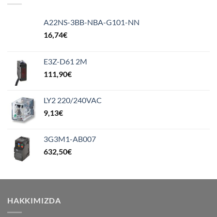
A22NS-3BB-NBA-G101-NN
16,74
€
E3Z-D61 2M
111,90
€
LY2 220/240VAC
9,13
€
3G3M1-AB007
632,50
€
HAKKIMIZDA