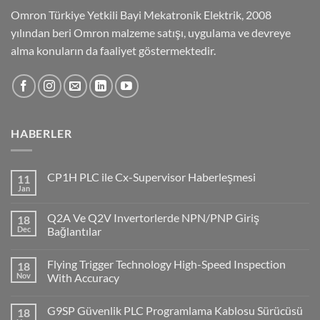
Omron Türkiye Yetkili Bayi Mekatronik Elektrik, 2008
yılından beri Omron malzeme satışı, uygulama ve devreye
alma konuların da faaliyet göstermektedir.
HABERLER
CP1H PLC ile Cx-Supervisor Haberleşmesi
11
Jan
No
Comments
on
Q2A Ve Q2V Invertorlerde NPN/PNP Giriş
18
CP1H
PLC
Dec
Bağlantılar
ile
No
Cx-
Comments
Supervisor
Flying Trigger Technology High-Speed Inspection
18
on
Haberleşmesi
Q2A
Nov
With Accuracy
Ve
Q2V
No
Invertorlerde
Comments
G9SP Güvenlik PLC Programlama Kablosu Sürücüsü
18
NPN/PNP
on
Giriş
Flying