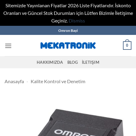
Sitemizde Yayınlanan Fiyatlar 2026 Liste Fiyatlarıdır. İskonto
Oranları ve Güncel Stok Durumları için Lütfen Bizimle İletişime
Geçiniz.
Dismiss
Skip
Omron Bayi
to
content
0
HAKKIMIZDA
BLOG
İLETIŞIM
Anasayfa
-
Kalite Kontrol ve Denetim