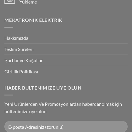
Nov
Yükleme
Bağlantılar
Trigger
Technology
No
High-
Comments
Speed
on
MEKATRONIK ELEKTRIK
Inspection
G9SP
With
Güvenlik
Accuracy
PLC
Programlama
Kablosu
Hakkımızda
Sürücüsü
Yükleme
Teslim Süreleri
Şartlar ve Koşullar
Gizlilik Politikası
HABER BÜLTENIMIZE ÜYE OLUN
Yeni Ürünlerden Ve Promosyonlardan haberdar olmak için
bültenimize üye olun