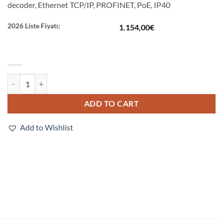
decoder, Ethernet TCP/IP, PROFINET, PoE, IP40
2026 Liste Fiyatı;
1.154,00
€
V330-F102M50C-NNP quantity
ADD TO CART
Add to Wishlist