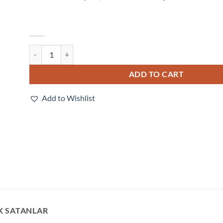
V330-F081M50C-NNX quantity
ADD TO CART
Add to Wishlist
K SATANLAR