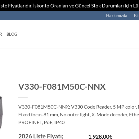
te Fiyatlarıdır. İskonto Oranları ve Güncel Stok Durumları için Lüt
Hakkımızda
Bl
R
BLOG
V330-F081M50C-NNX
V330-F081M50C-NNX; V330 Code Reader, 5 MP color, 
Fixed focus 81 mm, No outer light, X-Mode decoder, Ethe
PROFINET, PoE, IP40
2026 Liste Fiyatı;
1.928,00
€