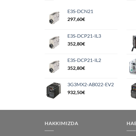
E3S-DCN21
297,60
€
E3S-DCP21-IL3
352,80
€
E3S-DCP21-IL2
352,80
€
3G3MX2-AB022-EV2
932,50
€
HAKKIMIZDA
HA