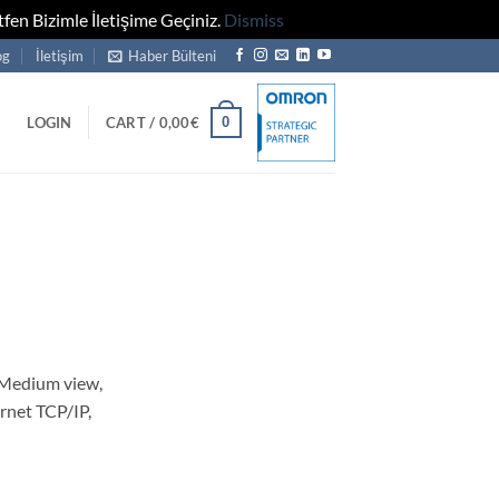
fen Bizimle İletişime Geçiniz.
Dismiss
og
İletişim
Haber Bülteni
0
LOGIN
CART /
0,00
€
Medium view,
rnet TCP/IP,