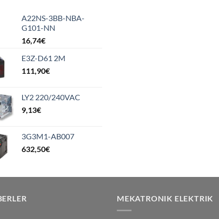
A22NS-3BB-NBA-
G101-NN
16,74
€
E3Z-D61 2M
111,90
€
LY2 220/240VAC
9,13
€
3G3M1-AB007
632,50
€
BERLER
MEKATRONIK ELEKTRIK