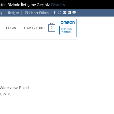
fen Bizimle İletişime Geçiniz.
Dismiss
og
İletişim
Haber Bülteni
0
LOGIN
CART /
0,00
€
ide view, Fixed
CP/IP,