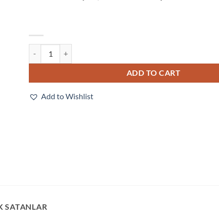
V330-F050W50C-NNX quantity
ADD TO CART
Add to Wishlist
K SATANLAR