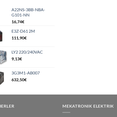
A22NS-3BB-NBA-
G101-NN
16,74
€
E3Z-D61 2M
111,90
€
LY2 220/240VAC
9,13
€
3G3M1-AB007
632,50
€
BERLER
MEKATRONIK ELEKTRIK