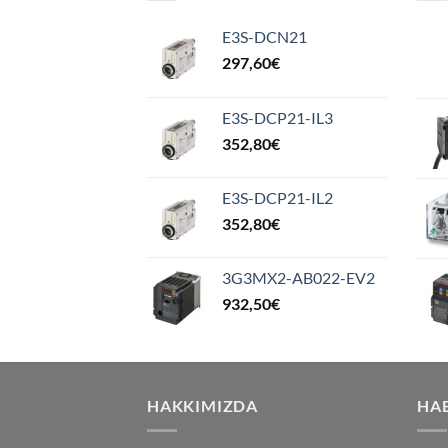
E3S-DCN21
297,60
€
E3S-DCP21-IL3
352,80
€
E3S-DCP21-IL2
352,80
€
3G3MX2-AB022-EV2
932,50
€
HAKKIMIZDA
HA