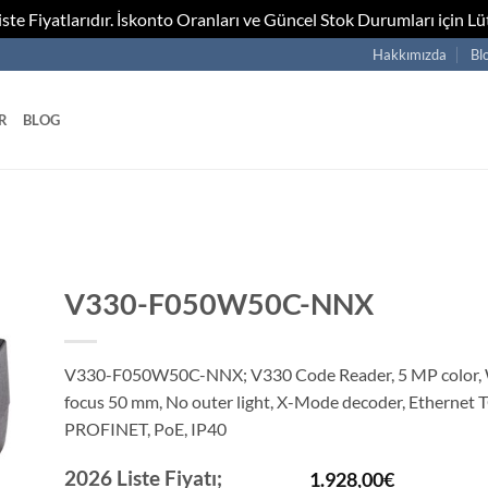
te Fiyatlarıdır. İskonto Oranları ve Güncel Stok Durumları için Lüt
Hakkımızda
Bl
R
BLOG
V330-F050W50C-NNX
V330-F050W50C-NNX; V330 Code Reader, 5 MP color, W
focus 50 mm, No outer light, X-Mode decoder, Ethernet T
PROFINET, PoE, IP40
2026 Liste Fiyatı;
1.928,00
€