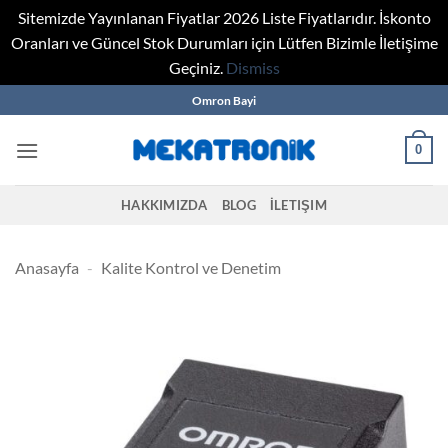
Sitemizde Yayınlanan Fiyatlar 2026 Liste Fiyatlarıdır. İskonto
Oranları ve Güncel Stok Durumları için Lütfen Bizimle İletişime
Geçiniz.
Dismiss
Skip
Omron Bayi
to
content
0
HAKKIMIZDA
BLOG
İLETIŞIM
Anasayfa
-
Kalite Kontrol ve Denetim