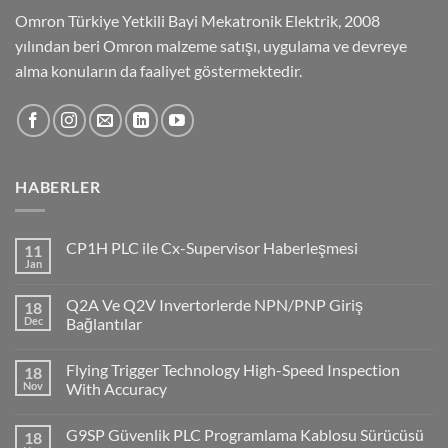
Omron Türkiye Yetkili Bayi Mekatronik Elektrik, 2008
yılından beri Omron malzeme satışı, uygulama ve devreye
alma konuların da faaliyet göstermektedir.
HABERLER
CP1H PLC ile Cx-Supervisor Haberleşmesi
11
Jan
No
Comments
on
Q2A Ve Q2V Invertorlerde NPN/PNP Giriş
18
CP1H
PLC
Dec
Bağlantılar
ile
No
Cx-
Comments
Supervisor
Flying Trigger Technology High-Speed Inspection
18
on
Haberleşmesi
Q2A
Nov
With Accuracy
Ve
Q2V
No
Invertorlerde
Comments
G9SP Güvenlik PLC Programlama Kablosu Sürücüsü
18
NPN/PNP
on
Giriş
Flying