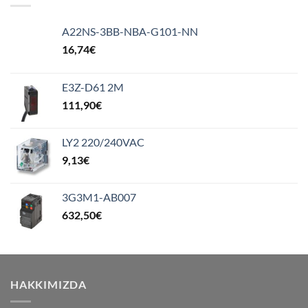
A22NS-3BB-NBA-G101-NN
16,74
€
E3Z-D61 2M
111,90
€
LY2 220/240VAC
9,13
€
3G3M1-AB007
632,50
€
HAKKIMIZDA