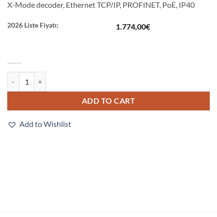
X-Mode decoder, Ethernet TCP/IP, PROFINET, PoE, IP40
2026 Liste Fiyatı;
1.774,00
€
V330-F050W03M-NNX quantity
ADD TO CART
Add to Wishlist