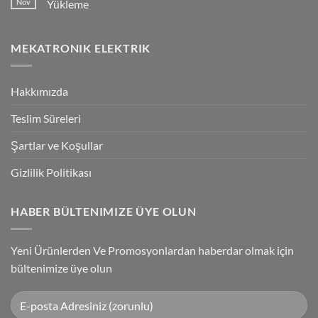
Nov
Yükleme
Bağlantılar
Trigger
Technology
No
High-
Comments
Speed
on
MEKATRONIK ELEKTRIK
Inspection
G9SP
With
Güvenlik
Accuracy
PLC
Programlama
Kablosu
Hakkımızda
Sürücüsü
Yükleme
Teslim Süreleri
Şartlar ve Koşullar
Gizlilik Politikası
HABER BÜLTENIMIZE ÜYE OLUN
Yeni Ürünlerden Ve Promosyonlardan haberdar olmak için
bültenimize üye olun