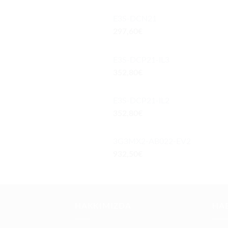
E3S-DCN21
297,60
€
E3S-DCP21-IL3
352,80
€
E3S-DCP21-IL2
352,80
€
3G3MX2-AB022-EV2
932,50
€
HAKKIMIZDA
HA