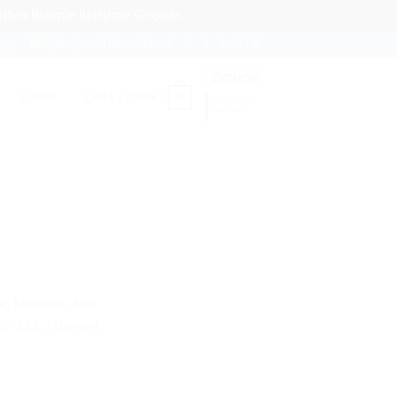
tfen Bizimle İletişime Geçiniz.
Dismiss
og
İletişim
Haber Bülteni
0
LOGIN
CART /
0,00
€
r, Medium view,
RS-232, Ethernet