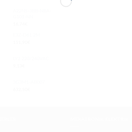
A22NS-3BB-NBA-
G101-NN
16,74
€
E3Z-D61 2M
111,90
€
LY2 220/240VAC
9,13
€
3G3M1-AB007
632,50
€
BERLER
MEKATRONIK ELEKTRIK