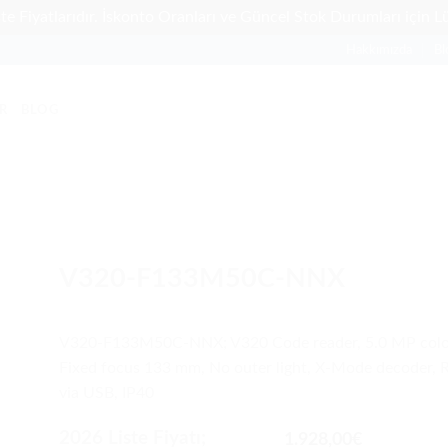
te Fiyatlarıdır. İskonto Oranları ve Güncel Stok Durumları için Lü
Hakkımızda
Bl
R
BLOG
V320-F133M50C-NNX
V320-F133M50C-NNX; V320 Code reader, 5.0 MP colo
Fixed focus 133 mm, No outer light, X-Mode decoder, 
via USB, IP40
2026 Liste Fiyatı;
1.928,00
€