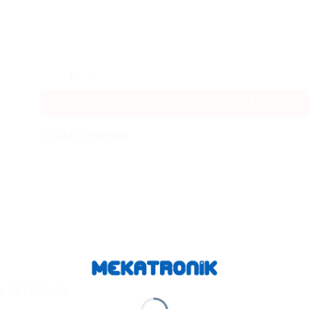
V320-F133M50C-NNX quantity
ADD TO CART
Add to Wishlist
K SATANLAR