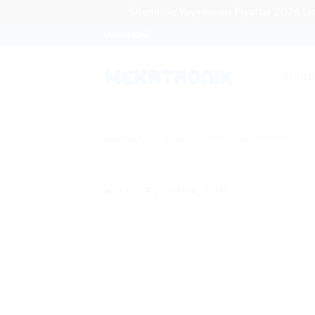
Sitemizde Yayınlanan Fiyatlar 2026 Lis
Skip
Omron Bayi
to
content
ÜRÜNLE
Anasayfa
-
Kalite Kontrol ve Denetim